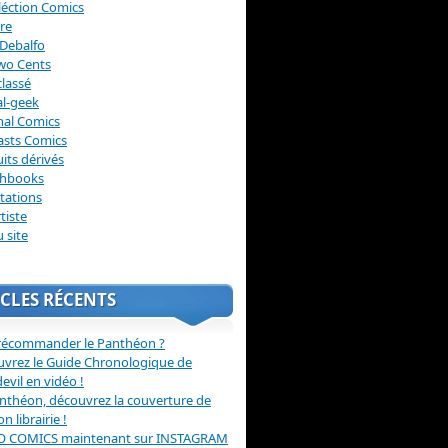
léction Comics
re
Debalfo
wo Cents
lassé
l-geek
nal Comics
asts Comics
its dérivés
chbooks
itations
tiste
u site
CLES RÉCENTS
récommander le Panthéon ?
vrez le Guide Chronologique de
evil en vidéo !
nthéon, découvrez la couverture de
ion librairie !
O COMICS maintenant sur INSTAGRAM