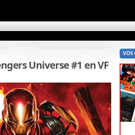
»
 VF en
EXCALIBUR Intégrale tome 1 est disponible !
VOS
engers Universe #1 en VF