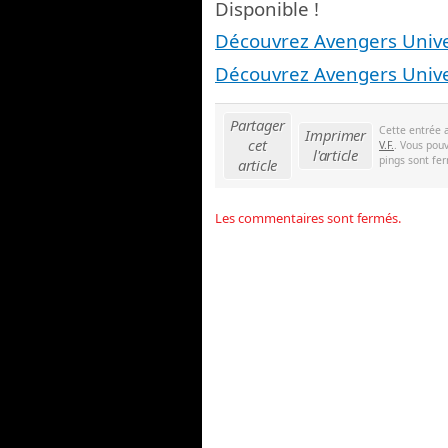
Disponible !
Découvrez Avengers Univer
Découvrez Avengers Univ
Partager
Cette entrée 
Imprimer
cet
V.F.
. Vous pouv
l'article
pings sont fer
article
Les commentaires sont fermés.