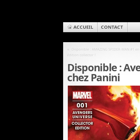
ACCUEIL
CONTACT
«
Disponible : AMAZING SPIDER-MAN #1 en
édition collector !
Disponible : Av
chez Panini