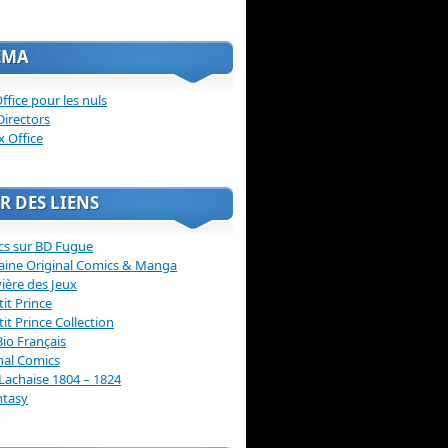
ÉMA
ffice pour les nuls
Directors
x Office
R DES LIENS
cs sur BD Fugue
aine Original Comics & Manga
vière des Jeux
tit Prince
tit Prince Collection
Bio Français
nal Comics
Lachaise 1804 – 1824
ntasy