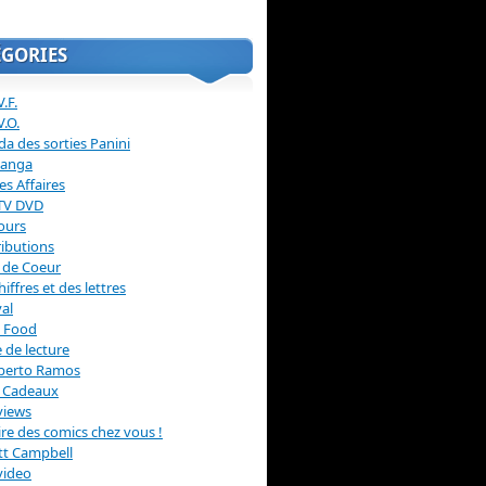
ÉGORIES
.F.
V.O.
a des sorties Panini
anga
s Affaires
 TV DVD
ours
ibutions
 de Coeur
hiffres et des lettres
val
 Food
 de lecture
erto Ramos
s Cadeaux
views
 lire des comics chez vous !
ott Campbell
video