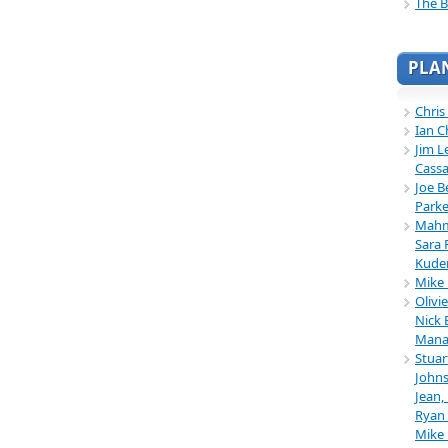
The B
PLA
Chris
Ian C
Jim L
Cassa
Joe B
Parke
Mahmu
Sara 
Kuder
Mike 
Olivi
Nick 
Mana
Stuar
Johns
Jean,
Ryan 
Mike