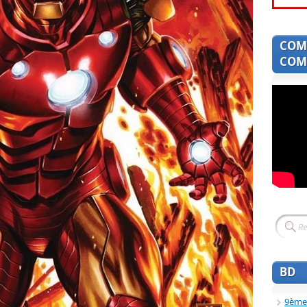
COM
COMI
BD
9ème