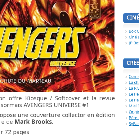
CIN
Box O
Ciné 
JP Bo
CRÉE
Comi
La ch
La Ri
Le Pe
n offre Kiosque / Softcover et la revue
Le Pe
désormais AVENGERS UNIVERSE #1
Miel 
Origi
ropose une couverture collector en édition
Père-
ure de
Mark Brooks
.
SyFa
ur 72 pages