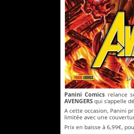
Panini Comics
relance so
AVENGERS
qui s’appelle 
A cette occasion, Panini p
limitée avec une couvert
Prix en baisse à 6,99€, po