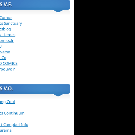
 V.F.
 Comics
cs Sanctuary
csblog
x Heroes
omics.fr
U
verse
& Co
O COMICS
rpouvoir
 V.O.
ing Cool
cs Continuum
ott Campbell Info
arama