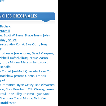
eat
NCHES ORIGINALES
 Bachalo
hurchill
ee, Scott Williams, Bruce Timm, John
day, Jae Lee
enitez, Alex Konat, Siya Oum, Tony
r
d Asrar, Joelle Jones, David Marquez,
Pichelli, Rafael Albuquerque, Aaron
, Jorge Molina, Mateus Santolouco
Debalfo
er Coipel, Joe Mad, Quesada, Leinil Yu,
Bradshaw, Jerome Opena, Francis
pul
t Immonen, Ryan Ottley, Daniel Warren
on, Chris Burnham, Cliff Chiang, James
 Paul Pope, Riley Rossmo, Ryan Sook,
Stegman, Tradd Moore, Nick Klein,
 Huddleston