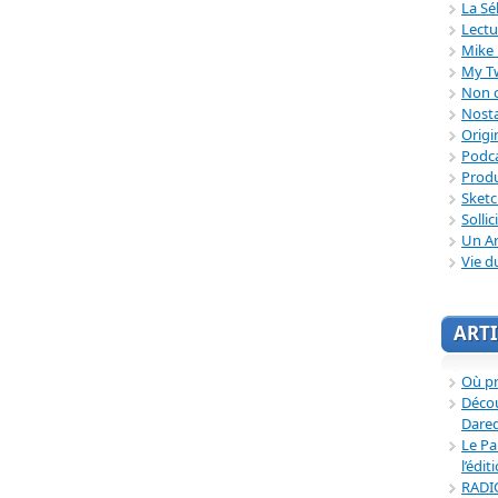
La Sé
Lectu
Mike 
My T
Non c
Nosta
Origi
Podc
Produ
Sket
Sollic
Un Ar
Vie d
ARTI
Où p
Décou
Dared
Le Pa
l’édit
RADI