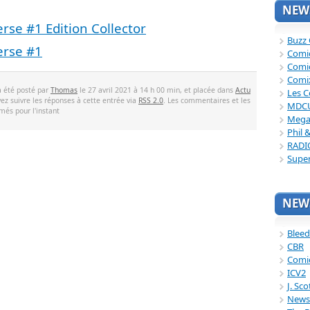
NEWS
se #1 Edition Collector
Buzz
erse #1
Comi
Comi
Comi
a été posté par
Thomas
le 27 avril 2021 à 14 h 00 min, et placée dans
Actu
Les C
ez suivre les réponses à cette entrée via
RSS 2.0
. Les commentaires et les
MDC
més pour l'instant
Mega
Phil 
RADI
Supe
NEWS
Bleed
CBR
Comi
ICV2
J. Sc
News