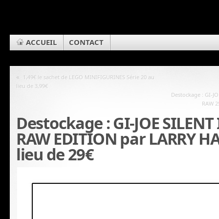
ACCUEIL
CONTACT
«
1,49€ le sachet de LEGO MINIFIGURINES Série 20 au
lieu de 3,99€
Destockage : GI-
RAW 25
Destockage : GI-JOE SILEN
RAW EDITION par LARRY HA
lieu de 29€