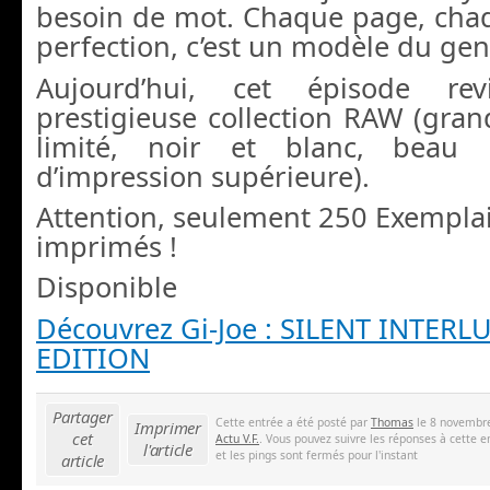
besoin de mot. Chaque page, chaq
perfection, c’est un modèle du gen
Aujourd’hui, cet épisode re
prestigieuse collection RAW (gran
limité, noir et blanc, beau p
d’impression supérieure).
Attention, seulement 250 Exemplai
imprimés !
Disponible
Découvrez Gi-Joe : SILENT INTER
EDITION
Partager
Cette entrée a été posté par
Thomas
le 8 novembre
Imprimer
cet
Actu V.F.
. Vous pouvez suivre les réponses à cette e
l'article
et les pings sont fermés pour l'instant
article