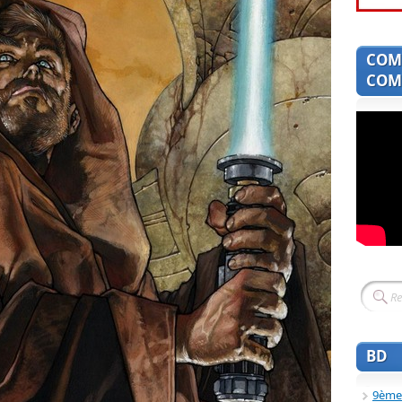
COM
COMI
BD
9ème