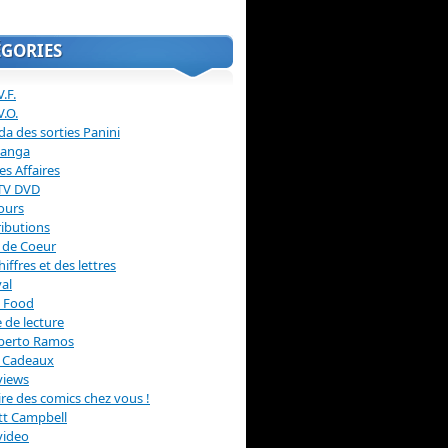
ÉGORIES
.F.
V.O.
a des sorties Panini
anga
s Affaires
 TV DVD
ours
ibutions
 de Coeur
hiffres et des lettres
val
 Food
 de lecture
erto Ramos
s Cadeaux
views
 lire des comics chez vous !
ott Campbell
video