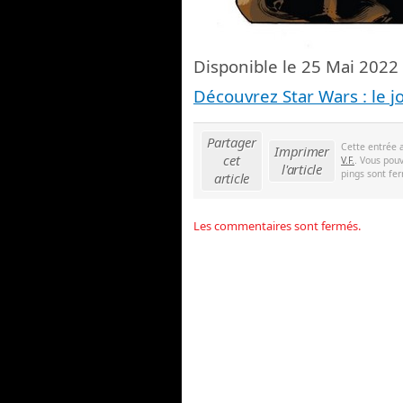
Disponible le 25 Mai 2022
Découvrez Star Wars : le 
Partager
Cette entrée 
Imprimer
cet
V.F.
. Vous pouv
l'article
pings sont fer
article
Les commentaires sont fermés.