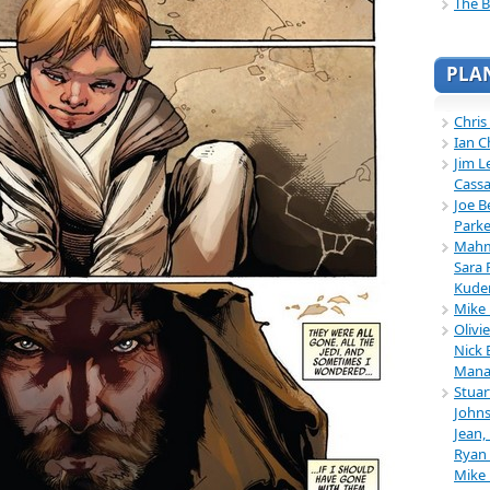
The B
PLA
Chris
Ian C
Jim L
Cassa
Joe B
Parke
Mahmu
Sara 
Kuder
Mike 
Olivi
Nick 
Mana
Stuar
Johns
Jean,
Ryan 
Mike