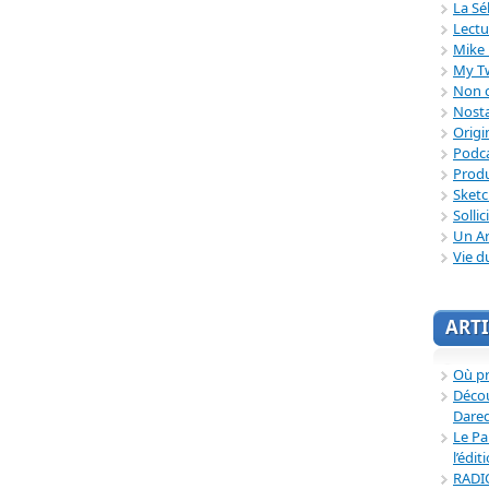
La Sé
Lectu
Mike 
My T
Non c
Nosta
Origi
Podc
Produ
Sket
Sollic
Un Ar
Vie d
ARTI
Où p
Décou
Dared
Le Pa
l’édit
RADI