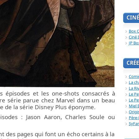
CIN
Box O
Ciné 
JP Bo
CRÉE
Comi
La ch
La Ri
s épisodes et les one-shots consacrés à
Le Pe
re série parue chez Marvel dans un beau
Le Pe
Miel 
rtie de la série Disney Plus éponyme.
Origi
sodes : Jason Aaron, Charles Soule ou
Père-
SyFa
des pages qui font un écho certains à la