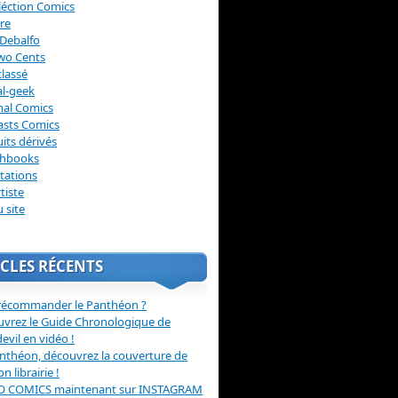
léction Comics
re
Debalfo
wo Cents
lassé
l-geek
nal Comics
asts Comics
its dérivés
chbooks
itations
tiste
u site
CLES RÉCENTS
récommander le Panthéon ?
vrez le Guide Chronologique de
evil en vidéo !
nthéon, découvrez la couverture de
ion librairie !
O COMICS maintenant sur INSTAGRAM