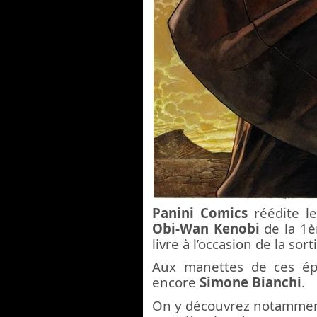
Panini Comics
réédite le
Obi-Wan Kenobi
de la 1è
livre à l’occasion de la so
Aux manettes de ces épi
encore
Simone Bianchi
.
On y découvrez notamment 