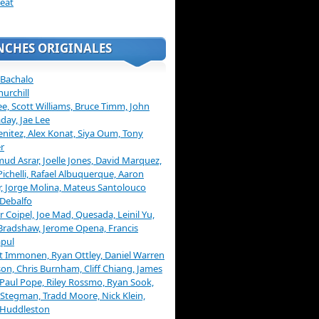
eat
NCHES ORIGINALES
 Bachalo
hurchill
ee, Scott Williams, Bruce Timm, John
day, Jae Lee
enitez, Alex Konat, Siya Oum, Tony
r
d Asrar, Joelle Jones, David Marquez,
Pichelli, Rafael Albuquerque, Aaron
, Jorge Molina, Mateus Santolouco
Debalfo
er Coipel, Joe Mad, Quesada, Leinil Yu,
Bradshaw, Jerome Opena, Francis
pul
t Immonen, Ryan Ottley, Daniel Warren
on, Chris Burnham, Cliff Chiang, James
 Paul Pope, Riley Rossmo, Ryan Sook,
Stegman, Tradd Moore, Nick Klein,
 Huddleston