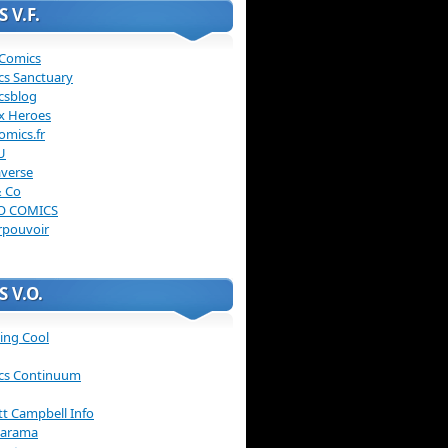
 V.F.
 Comics
cs Sanctuary
csblog
x Heroes
omics.fr
U
verse
& Co
O COMICS
rpouvoir
 V.O.
ing Cool
cs Continuum
ott Campbell Info
arama