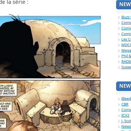
 la série :
NEWS
Buzz
Comi
Comi
Comi
Les C
MDC
Mega
Phil 
RADI
Supe
NEWS
Bleed
CBR
Comi
ICV2
J. Sc
News