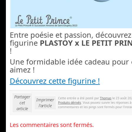
Entre poésie et passion, découvrez
figurine
PLASTOY x LE PETIT PRI
!
Une formidable idée cadeau pour 
aimez !
Découvrez cette figurine !
Partager
Cette entrée a été posté par
Thomas
le 23 août 20
Imprimer
cet
Produits dérivés
. Vous pouvez suivre les réponses à
l'article
commentaires et les pings sont fermés pour l'insta
article
Les commentaires sont fermés.