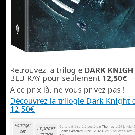
Retrouvez la trilogie
DARK KNIGH
BLU-RAY pour seulement
12,50€
A ce prix là, ne vous privez pas !
Découvrez la trilogie Dark Knight 
12,50€
Partager
Cette entrée a été posté par
Thomas
le 26 janvier 
Imprimer
cet
Bonnes Affaires
,
Ciné TV DVD
. Vous pouvez suivre 
l'article