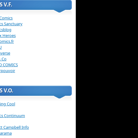
 V.F.
 Comics
cs Sanctuary
csblog
x Heroes
omics.fr
U
verse
& Co
O COMICS
rpouvoir
 V.O.
ing Cool
cs Continuum
ott Campbell Info
arama