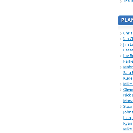
The B
PLA
Chris
Ian C
Jim L
Cassa
Joe B
Parke
Mahmu
Sara 
Kuder
Mike 
Olivi
Nick 
Mana
Stuar
Johns
Jean,
Ryan 
Mike