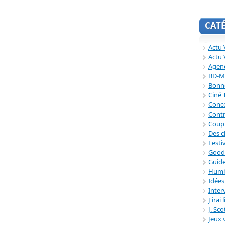
CAT
Actu V
Actu 
Agend
BD-M
Bonne
Ciné
Conc
Contr
Coup
Des c
Festi
Good
Guide
Humb
Idée
Inter
J'irai
J. Sc
Jeux 