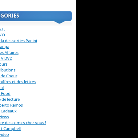
ÉGORIES
.F.
V.O.
a des sorties Panini
anga
s Affaires
 TV DVD
ours
ibutions
 de Coeur
hiffres et des lettres
val
 Food
 de lecture
erto Ramos
s Cadeaux
views
 lire des comics chez vous !
ott Campbell
video