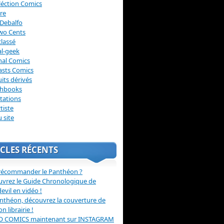
léction Comics
re
Debalfo
wo Cents
lassé
l-geek
nal Comics
asts Comics
its dérivés
chbooks
itations
tiste
u site
CLES RÉCENTS
récommander le Panthéon ?
vrez le Guide Chronologique de
evil en vidéo !
nthéon, découvrez la couverture de
ion librairie !
O COMICS maintenant sur INSTAGRAM