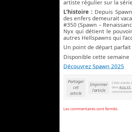
artiste régulier sur la séri
L’histoire :
Depuis Spawn 
des enfers demeurait vac
#350 (Spawn – Renaissance
Nyx qui détient le pouvoi
autres Hellspawns qui l’a
Un point de départ parfait
Disponible cette semaine
Découvrez Spawn 2025
Partager
Cette entrée 
Imprimer
cet
dans
Actu V.F.
l'article
commentaires 
article
Les commentaires sont fermés.