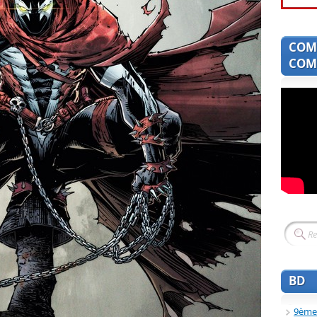
COM
COMI
BD
9ème