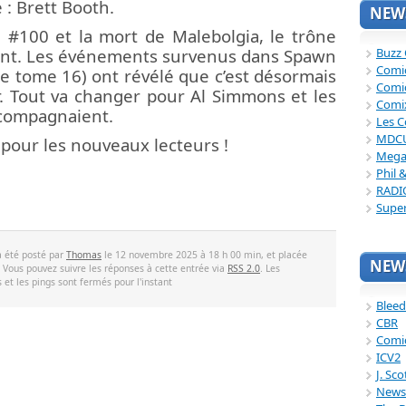
e : Brett Booth.
NEWS
#100 et la mort de Malebolgia, le trône
Buzz
ant. Les événements survenus dans Spawn
Comi
 tome 16) ont révélé que c’est désormais
Comi
r. Tout va changer pour Al Simmons et les
Comi
ccompagnaient.
Les C
MDC
 pour les nouveaux lecteurs !
Mega
Phil 
RADI
Supe
a été posté par
Thomas
le 12 novembre 2025 à 18 h 00 min, et placée
NEWS
. Vous pouvez suivre les réponses à cette entrée via
RSS 2.0
. Les
et les pings sont fermés pour l'instant
Bleed
CBR
Comi
ICV2
J. Sc
News