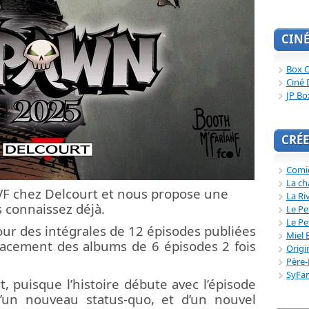
CIN
Box O
Ciné 
JP Bo
CRÉE
Comi
La ch
 VF chez Delcourt et nous propose une
La Ri
 connaissez déjà.
Le Pe
Le Pe
tour des intégrales de 12 épisodes publiées
Miel 
lacement des albums de 6 épisodes 2 fois
Origi
Père-
SyFa
, puisque l’histoire débute avec l’épisode
 d’un nouveau status-quo, et d’un nouvel