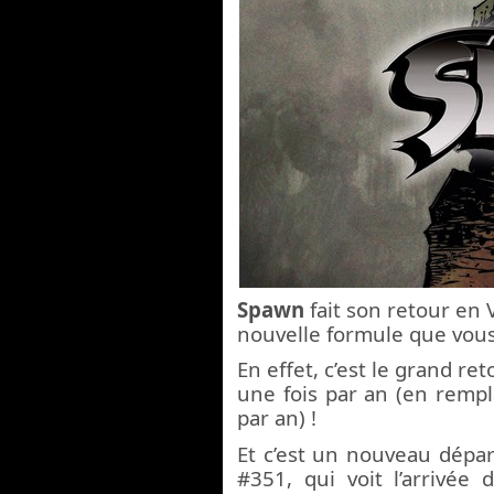
Spawn
fait son retour en
nouvelle formule que vous
En effet, c’est le grand re
une fois par an (en remp
par an) !
Et c’est un nouveau départ
#351, qui voit l’arrivée