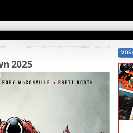
»
chez
Absolute Martian Manhunter chez URBAN COMICS !
VOS
wn 2025