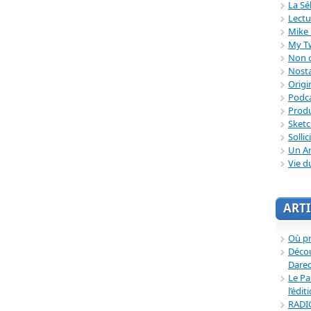
La Sé
Lectu
Mike 
My T
Non c
Nosta
Origi
Podc
Produ
Sket
Sollic
Un Ar
Vie d
ARTI
Où p
Décou
Dared
Le Pa
l’édit
RADI