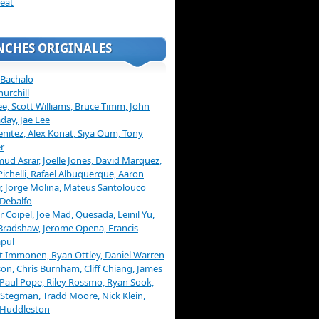
eat
NCHES ORIGINALES
 Bachalo
hurchill
ee, Scott Williams, Bruce Timm, John
day, Jae Lee
enitez, Alex Konat, Siya Oum, Tony
r
d Asrar, Joelle Jones, David Marquez,
Pichelli, Rafael Albuquerque, Aaron
, Jorge Molina, Mateus Santolouco
Debalfo
er Coipel, Joe Mad, Quesada, Leinil Yu,
Bradshaw, Jerome Opena, Francis
pul
t Immonen, Ryan Ottley, Daniel Warren
on, Chris Burnham, Cliff Chiang, James
 Paul Pope, Riley Rossmo, Ryan Sook,
Stegman, Tradd Moore, Nick Klein,
 Huddleston