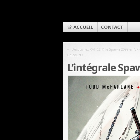
ACCUEIL
CONTACT
«
Découvrez RAT CITY, le Spawn 2099 en VF 
Delcourt !
L’intégrale Spa