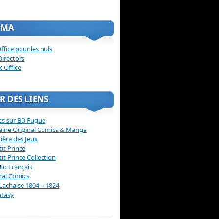
ÉMA
ffice pour les nuls
Directors
x Office
R DES LIENS
cs sur BD Fugue
aine Original Comics & Manga
vière des Jeux
tit Prince
tit Prince Collection
Bio Français
nal Comics
Lachaise 1804 – 1824
ntasy