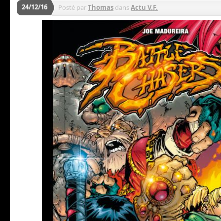
24/12/16
Posté par
Thomas
dans
Actu V.F.