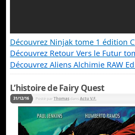
Découvrez Ninjak tome 1 édition Co
Découvrez Retour Vers le Futur to
Découvrez Aliens
Alchimie RAW Edi
L’histoire de Fairy Quest
31/12/16
Posté par
Thomas
dans
Actu V.F.