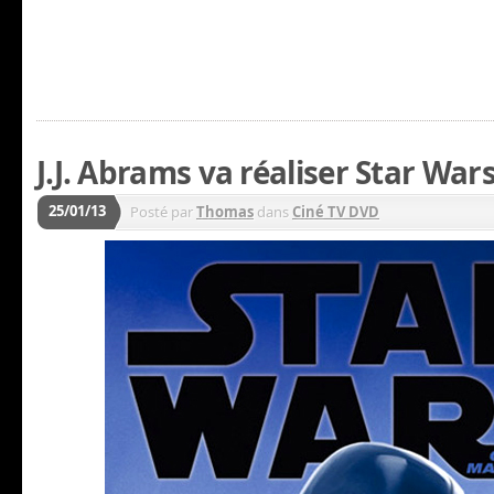
J.J. Abrams va réaliser Star War
25/01/13
Posté par
Thomas
dans
Ciné TV DVD