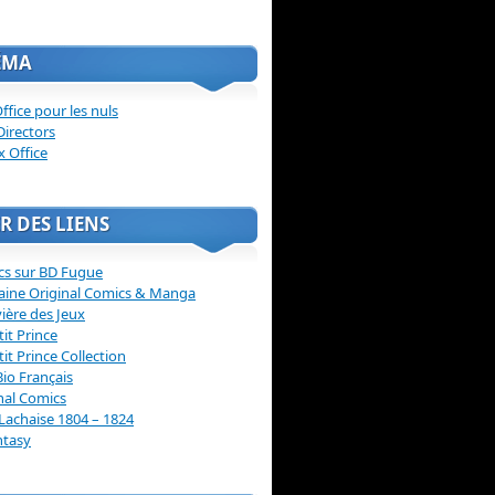
ÉMA
ffice pour les nuls
Directors
x Office
R DES LIENS
cs sur BD Fugue
aine Original Comics & Manga
vière des Jeux
tit Prince
tit Prince Collection
Bio Français
nal Comics
Lachaise 1804 – 1824
ntasy