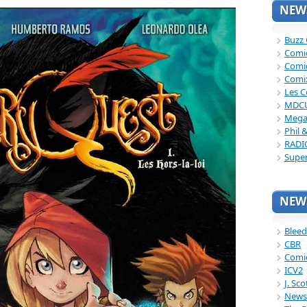
NEWS
Buzz
Comi
Comi
Comi
Les C
MDC
Mega
Phil 
RADI
Supe
NEWS
Bleed
CBR
Comi
ICV2
J. Sc
News