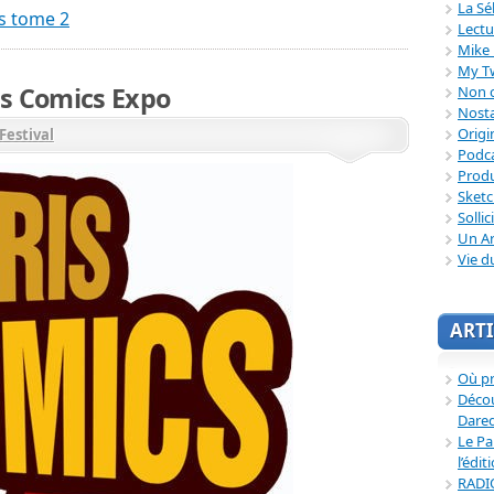
La Sé
s tome 2
Lectu
Mike 
My T
is Comics Expo
Non c
Nosta
Origi
Festival
Podc
Produ
Sket
Sollic
Un Ar
Vie d
ARTI
Où p
Décou
Dared
Le Pa
l’édit
RADI