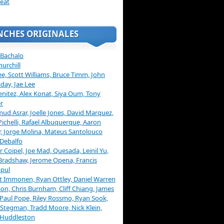
eat
NCHES ORIGINALES
 Bachalo
hurchill
ee, Scott Williams, Bruce Timm, John
day, Jae Lee
enitez, Alex Konat, Siya Oum, Tony
r
d Asrar, Joelle Jones, David Marquez,
Pichelli, Rafael Albuquerque, Aaron
, Jorge Molina, Mateus Santolouco
Debalfo
er Coipel, Joe Mad, Quesada, Leinil Yu,
Bradshaw, Jerome Opena, Francis
pul
t Immonen, Ryan Ottley, Daniel Warren
on, Chris Burnham, Cliff Chiang, James
 Paul Pope, Riley Rossmo, Ryan Sook,
Stegman, Tradd Moore, Nick Klein,
 Huddleston