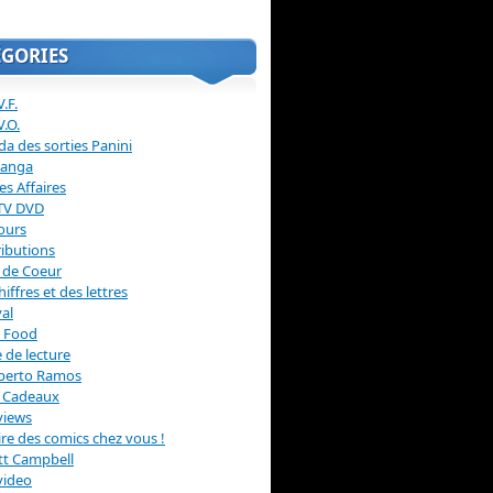
ÉGORIES
.F.
V.O.
a des sorties Panini
anga
s Affaires
 TV DVD
ours
ibutions
 de Coeur
hiffres et des lettres
val
 Food
 de lecture
erto Ramos
s Cadeaux
views
 lire des comics chez vous !
ott Campbell
video