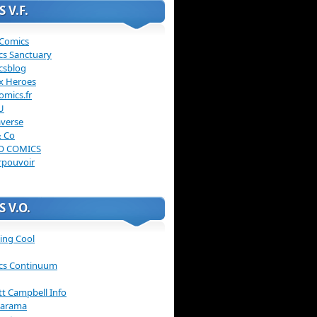
 V.F.
 Comics
cs Sanctuary
csblog
x Heroes
omics.fr
U
verse
& Co
O COMICS
rpouvoir
 V.O.
ing Cool
cs Continuum
ott Campbell Info
arama