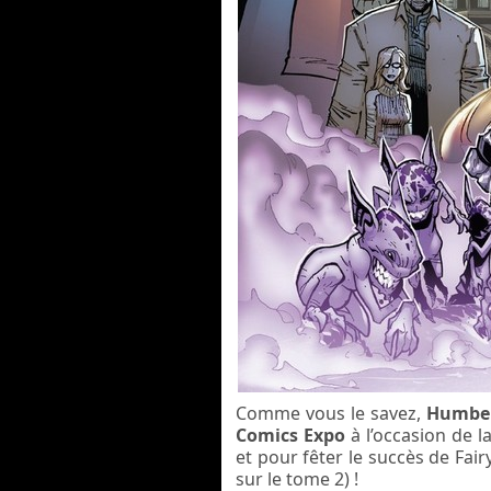
Comme vous le savez,
Humbe
Comics Expo
à l’occasion de 
et pour fêter le succès de Fai
sur le tome 2) !