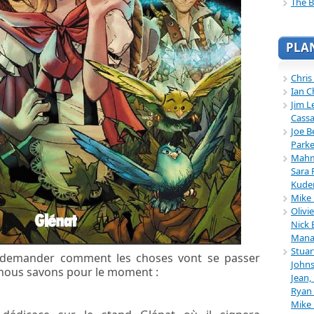
The B
PLA
Chris
Ian C
Jim L
Cassa
Joe B
Parke
Mahmu
Sara 
Kuder
Mike 
Olivi
Nick 
Mana
Stuar
demander comment les choses vont se passer
Johns
nous savons pour le moment :
Jean,
Ryan 
Mike