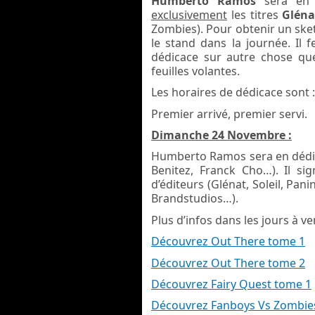
Humberto Ramos
sera en d
exclusivement
les titres
Glén
Zombies). Pour obtenir un sket
le stand dans la journée.
Il 
dédicace sur autre chose que
feuilles volantes.
Les horaires de dédicace sont 
Premier arrivé, premier servi.
Dimanche 24 Novembre :
Humberto Ramos sera en dédica
Benitez, Franck Cho…). Il sig
d’éditeurs (Glénat, Soleil, Pan
Brandstudios…).
Plus d’infos dans les jours à ven
Découvrez Out There tome 1
Découvrez Out There tome 2
Découvrez Fairy Quest tome 1
Découvrez Fanboys Vs Zombie