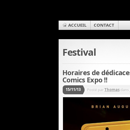
ACCUEIL
CONTACT
Festival
Horaires de dédicac
Comics Expo !!
15/11/13
Posté par
Thomas
dans