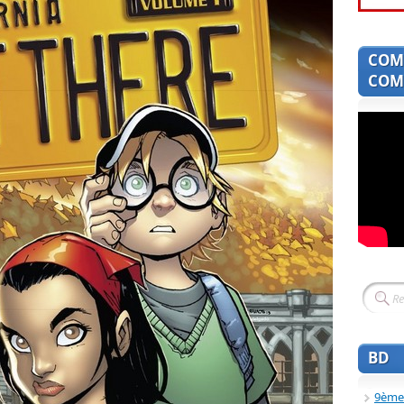
COM
COMI
BD
9ème