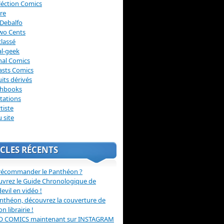
léction Comics
re
Debalfo
wo Cents
lassé
l-geek
nal Comics
asts Comics
its dérivés
chbooks
itations
tiste
u site
CLES RÉCENTS
récommander le Panthéon ?
vrez le Guide Chronologique de
evil en vidéo !
nthéon, découvrez la couverture de
ion librairie !
O COMICS maintenant sur INSTAGRAM