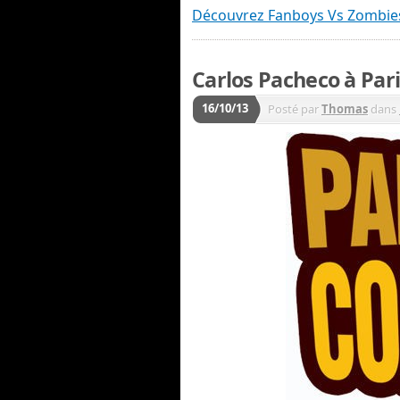
Découvrez Fanboys Vs Zombie
Carlos Pacheco à Par
16/10/13
Posté par
Thomas
dans