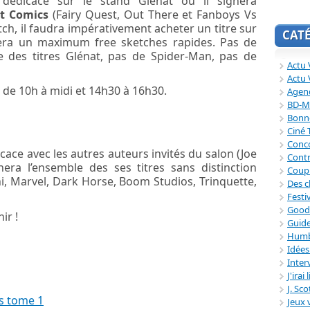
édicace sur le stand Glénat où il signera
at Comics
(Fairy Quest, Out There et Fanboys Vs
ch, il faudra impérativement acheter un titre sur
CAT
fera un maximum free sketches rapides. Pas de
 des titres Glénat, pas de Spider-Man, pas de
Actu V
Actu 
: de 10h à midi et 14h30 à 16h30.
Agend
BD-M
Bonne
Ciné
Conc
ce avec les autres auteurs invités du salon (Joe
Contr
nera l’ensemble des ses titres sans distinction
Coup
ini, Marvel, Dark Horse, Boom Studios, Trinquette,
Des c
Festi
Good
ir !
Guide
Humb
Idée
Inter
J'irai
J. Sc
s tome 1
Jeux 