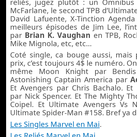
reliés, jugez plutôt : un Omnibu
McFarlane, le second TPB d’Ultimat
David Lafuente, X-Tinction Agend
meilleurs épisodes de Jim Lee, l’in
par
Brian K. Vaughan
en TPB, Roc
Mike Mignola, etc, etc…
Coté single, ca bouge aussi, mais
prix, c’est toujours 4$ le numéro. O
même Moon Knight par Bendis 
Astonishing Captain America par
A
Et Avengers par Chris Bachalo. Et
par Nick Spencer. Et The Mighty Tho
Coipel. Et Ultimate Avengers Vs 
Ultimate Spider-Man #158. Bref ya d
Les Singles Marvel en Mai
.
Les Reliés Marvel en Mai
.