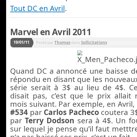
Tout DC en Avril
.
Marvel en Avril 2011
19/01/11
Posté par
Thomas
dans
Sollicitations
Quand DC a annoncé une baisse de
répondu en disant que les nouveau
série serait à 3$ au lieu de 4$. 
disait pas, c’est que le prix allai
mois suivant. Par exemple, en Avril,
#534
par
Carlos Pacheco
coutera 3$
par
Terry Dodson
sera à 4$. Un fo
sur lequel je pense qu’il faut metttr
n’a pas baissé ses prix, c’est un fait.