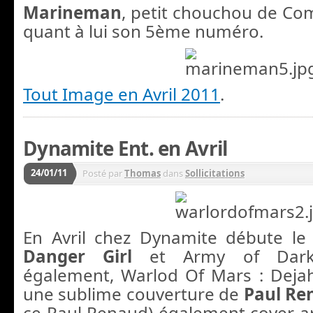
Marineman
, petit chouchou de Com
quant à lui son 5ème numéro.
Tout Image en Avril 2011
.
Dynamite Ent. en Avril
24/01/11
Posté par
Thomas
dans
Sollicitations
En Avril chez Dynamite débute le
Danger Girl
et Army of Darkn
également, Warlod Of Mars : Deja
une sublime couverture de
Paul R
ce Paul Renaud) également cover art