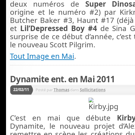
deux numéros de
Super Dinos
origine et le numéro #2) par Kir
Butcher Baker #3, Haunt #17 (déjà 
et
Lil’Depressed Boy #4
de Sina Gr
surprise de ce début d’année, c’est
le nouveau Scott Pilgrim.
Tout Image en Mai
.
Dynamite ent. en Mai 2011
22/02/11
Posté par
Thomas
dans
Sollicitations
C’est en mai que débute
Kirb
Dynamite, le nouveau projet d’Al
remettre en scène les créations du