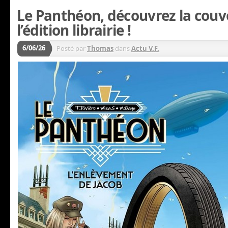
Le Panthéon, découvrez la couv
l’édition librairie !
6/06/26
Posté par
Thomas
dans
Actu V.F.