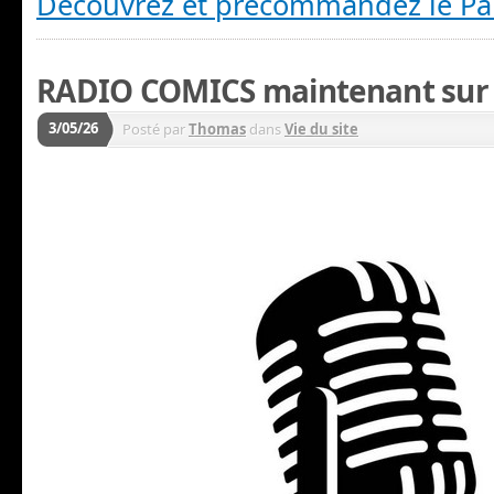
Découvrez et précommandez le P
RADIO COMICS maintenant su
3/05/26
Posté par
Thomas
dans
Vie du site