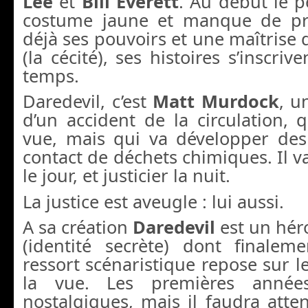
Lee
et
Bill Everett
. Au début le 
costume jaune et manque de pro
déjà ses pouvoirs et une maîtrise
(la cécité), ses histoires s’inscriv
temps.
Daredevil, c’est
Matt Murdock
, u
d’un accident de la circulation, 
vue, mais qui va développer des
contact de déchets chimiques. Il v
le jour, et justicier la nuit.
La justice est aveugle : lui aussi.
A sa création
Daredevil
est un héro
(identité secrète) dont finaleme
ressort scénaristique repose sur le
la vue. Les premières années
nostalgiques, mais il faudra atten