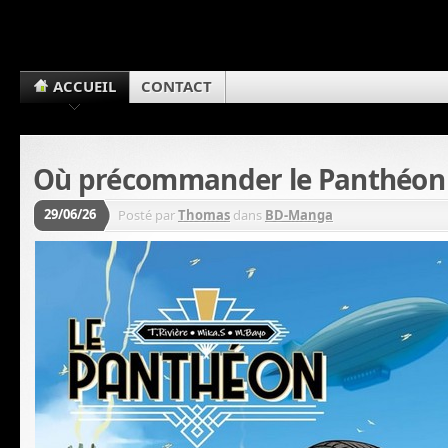
ACCUEIL
CONTACT
Où précommander le Panthéon
29/06/26
Posté par
Thomas
dans
BD-Manga