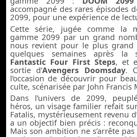
gamme 2099 :
DOOM 2099
accompagné des rares épisodes de
2099, pour une expérience de lect
Cette série, jugée comme la m
gamme 2099 par un grand nombr
nous revient pour le plus grand 
quelques semaines après la s
Fantastic Four First Steps
, et 
sortie d’
Avengers Doomsday
. C
l’occasion de découvrir pour be
culte, scénarisée par John Francis
Dans l’univers de 2099, peup
héros, un visage familier refait su
Fatalis, mystérieusement revenu d’
a un objectif bien précis : reconqu
Mais son ambition ne s’arrête pas l