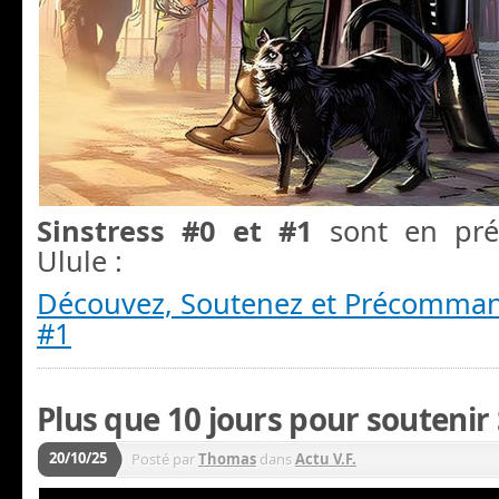
Sinstress #0 et #1
sont en pr
Ulule :
Découvez, Soutenez et Précomma
#1
Plus que 10 jours pour souteni
20/10/25
Posté par
Thomas
dans
Actu V.F.