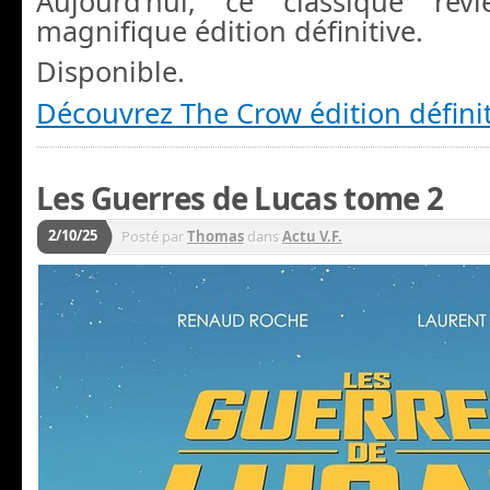
Aujourd’hui, ce classique re
magnifique édition définitive.
Disponible.
Découvrez The Crow édition défini
Les Guerres de Lucas tome 2
2/10/25
Posté par
Thomas
dans
Actu V.F.