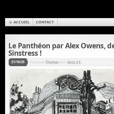
ACCUEIL
CONTACT
Le Panthéon par Alex Owens, d
Sinstress !
21/10/25
Posté par
Thomas
dans
Actu V.F.