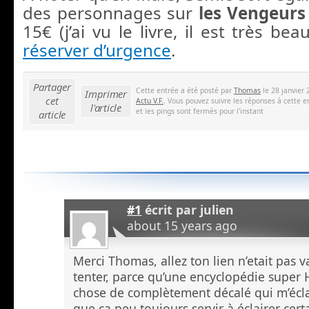
des personnages sur
les Vengeurs
15€ (j’ai vu le livre, il est très be
réserver d’urgence
.
Partager
Cette entrée a été posté par
Thomas
le 28 janvier 
Imprimer
cet
Actu V.F.
. Vous pouvez suivre les réponses à cette e
l'article
et les pings sont fermés pour l'instant
article
#1
écrit par
julien
about 15 years ago
Merci Thomas, allez ton lien n’etait pas v
tenter, parce qu’une encyclopédie super
chose de complètement décalé qui m’écla
que ça peu toujours servir à éclairer cert