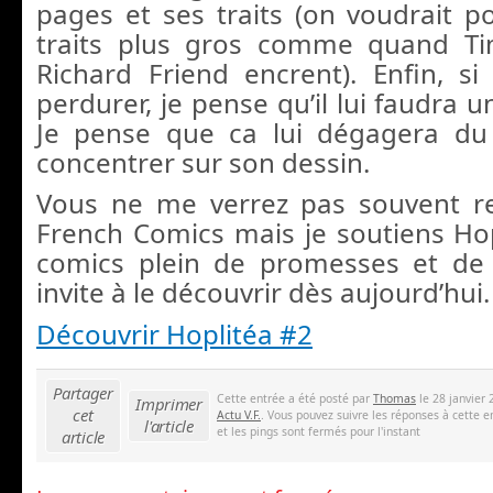
pages et ses traits (on voudrait p
traits plus gros comme quand T
Richard Friend encrent). Enfin, si 
perdurer, je pense qu’il lui faudra u
Je pense que ca lui dégagera d
concentrer sur son dessin.
Vous ne me verrez pas souvent 
French Comics mais je soutiens Hop
comics plein de promesses et de 
invite à le découvrir dès aujourd’hui.
Découvrir Hoplitéa #2
Partager
Cette entrée a été posté par
Thomas
le 28 janvier 
Imprimer
cet
Actu V.F.
. Vous pouvez suivre les réponses à cette e
l'article
et les pings sont fermés pour l'instant
article