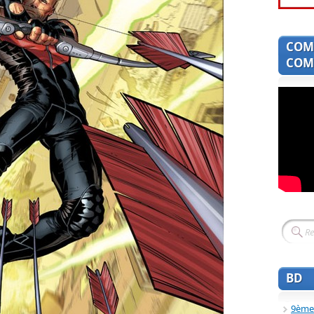
COM
COMI
BD
9ème