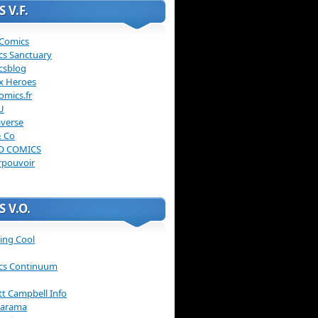
 V.F.
 Comics
cs Sanctuary
csblog
x Heroes
omics.fr
U
verse
& Co
O COMICS
rpouvoir
 V.O.
ing Cool
cs Continuum
ott Campbell Info
arama