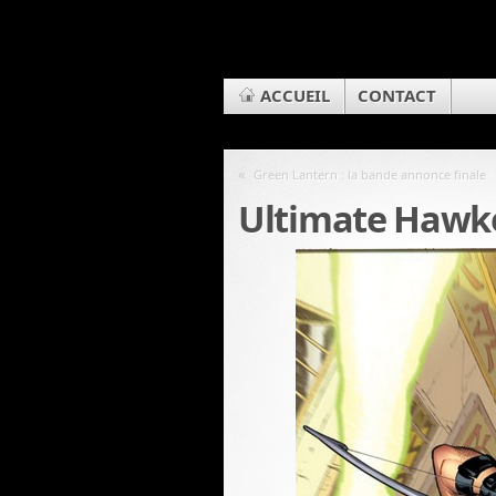
ACCUEIL
CONTACT
«
Green Lantern : la bande annonce finale
Ultimate Hawk