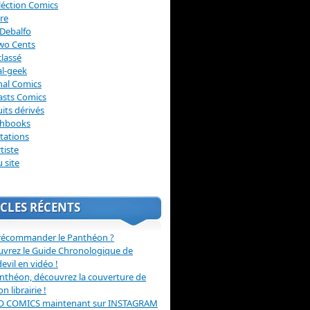
léction Comics
re
Debalfo
wo Cents
lassé
l-geek
nal Comics
asts Comics
its dérivés
chbooks
itations
tiste
u site
CLES RÉCENTS
récommander le Panthéon ?
vrez le Guide Chronologique de
evil en vidéo !
nthéon, découvrez la couverture de
ion librairie !
O COMICS maintenant sur INSTAGRAM