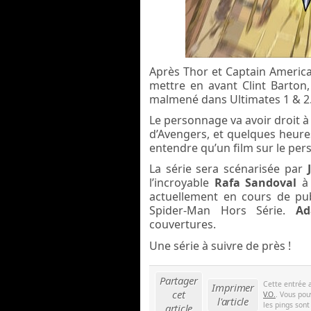
Après Thor et Captain America,
mettre en avant Clint Barto
malmené dans Ultimates 1 & 2
Le personnage va avoir droit à
d’Avengers, et quelques heur
entendre qu’un film sur le per
La série sera scénarisée par
l’incroyable
Rafa Sandoval
à
actuellement en cours de pub
Spider-Man Hors Série.
A
couvertures.
Une série à suivre de près !
Partager
Cette entrée 
Imprimer
cet
V.O.
. Vous pou
l'article
les pings sont
article