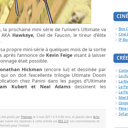
CIN
Box O
 la prochaine mini série de l’univers Ultimate va
Ciné 
n, AKA
Hawkeye,
Oeil de Faucon, le tireur d’élite
JP Bo
.
 sa propre mini-série à quelques mois de la sortie
es après l’annonce de
Kevin Feige
visant à laisser
CRÉE
sonnage était possible.
Jonathan Hickman
(encore lui) et dessinée par
Comi
 qui on doit l’excellente trilogie Ultimate Doom
La ch
lication chez Panini dans les pages d’Ultimate
La Ri
dam Kubert et Neal Adams
dessinent les
Le Pe
Le Pe
Miel 
Origi
Père-
SyFa
a été posté par
Thomas
le 5 mai 2011 à 9 h 00 min, et placée dans
Actu
vez suivre les réponses à cette entrée via
RSS 2.0
. Les commentaires et
 fermés pour l'instant