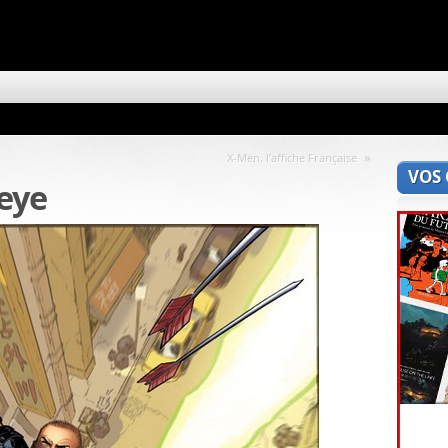
»
X-Men, l’affiche Française
VOS
eye