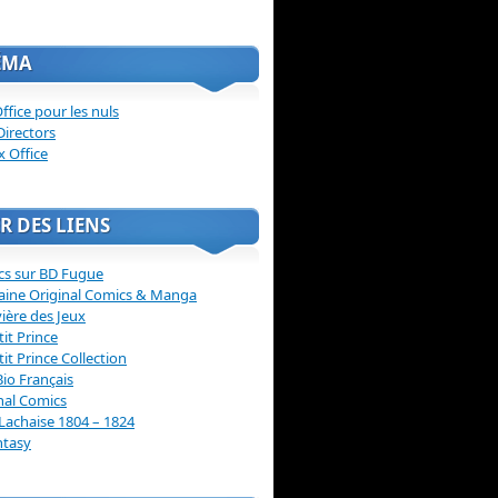
ÉMA
ffice pour les nuls
Directors
x Office
R DES LIENS
cs sur BD Fugue
aine Original Comics & Manga
vière des Jeux
tit Prince
tit Prince Collection
Bio Français
nal Comics
Lachaise 1804 – 1824
ntasy