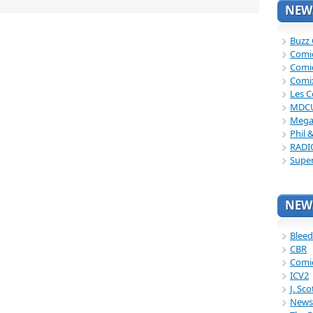
NEWS
Buzz
Comi
Comi
Comi
Les C
MDC
Mega
Phil 
RADI
Supe
NEWS
Bleed
CBR
Comi
ICV2
J. Sc
News