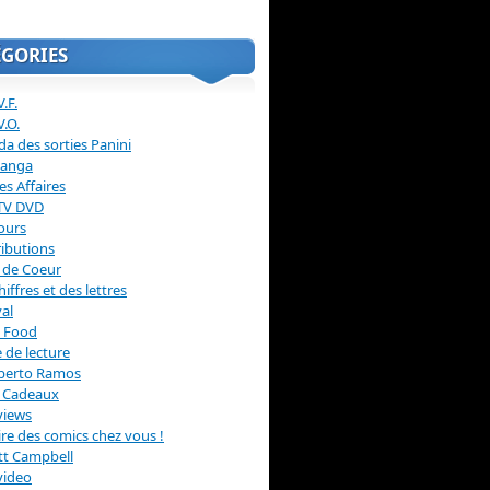
ÉGORIES
.F.
V.O.
a des sorties Panini
anga
s Affaires
 TV DVD
ours
ibutions
 de Coeur
hiffres et des lettres
val
 Food
 de lecture
erto Ramos
s Cadeaux
views
 lire des comics chez vous !
ott Campbell
video