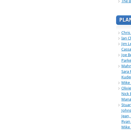
The B
PLA
Chris
Ian C
Jim L
Cassa
Joe B
Parke
Mahmu
Sara 
Kuder
Mike 
Olivi
Nick 
Mana
Stuar
Johns
Jean,
Ryan 
Mike