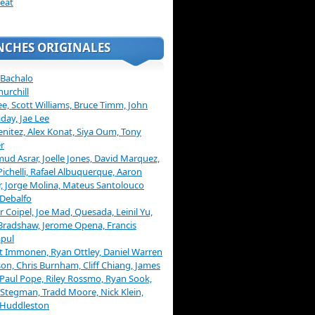
eat
NCHES ORIGINALES
 Bachalo
hurchill
ee, Scott Williams, Bruce Timm, John
day, Jae Lee
enitez, Alex Konat, Siya Oum, Tony
r
d Asrar, Joelle Jones, David Marquez,
Pichelli, Rafael Albuquerque, Aaron
, Jorge Molina, Mateus Santolouco
Debalfo
er Coipel, Joe Mad, Quesada, Leinil Yu,
Bradshaw, Jerome Opena, Francis
pul
t Immonen, Ryan Ottley, Daniel Warren
on, Chris Burnham, Cliff Chiang, James
 Paul Pope, Riley Rossmo, Ryan Sook,
Stegman, Tradd Moore, Nick Klein,
 Huddleston