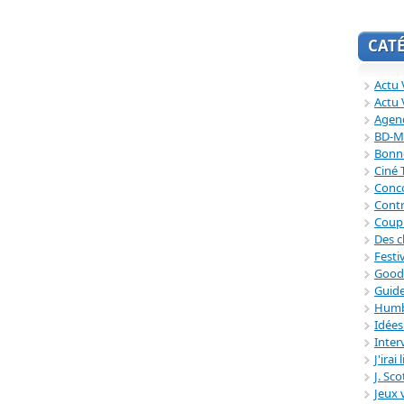
CAT
Actu V
Actu 
Agend
BD-M
Bonne
Ciné
Conc
Contr
Coup
Des c
Festi
Good
Guide
Humb
Idée
Inter
J'irai
J. Sc
Jeux 