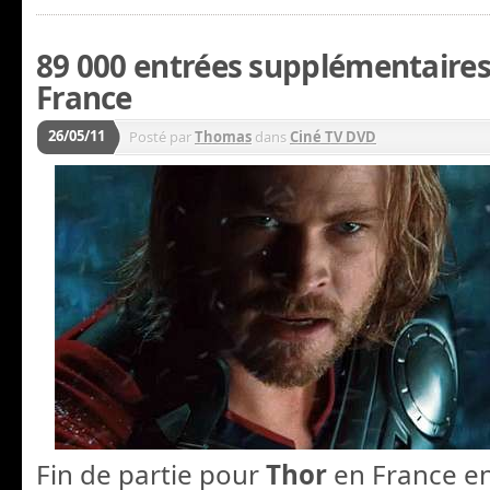
89 000 entrées supplémentaires
France
26/05/11
Posté par
Thomas
dans
Ciné TV DVD
Fin de partie pour
Thor
en France e