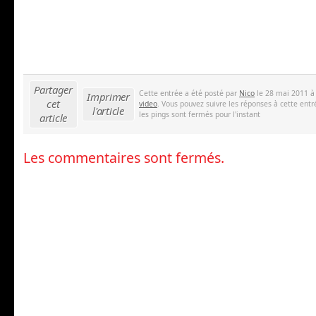
Partager
Cette entrée a été posté par
Nico
le 28 mai 2011 à
Imprimer
cet
video
. Vous pouvez suivre les réponses à cette entr
l'article
les pings sont fermés pour l'instant
article
Les commentaires sont fermés.