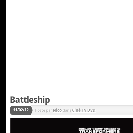
Battleship
11/02/12
Posté par
Nico
dans
Ciné TV DVD