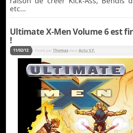
raison de créer Kick-Ass, Bendis 
etc…
Ultimate X-Men Volume 6 est fi
!
11/02/12
Posté par
Thomas
dans
Actu V.F.