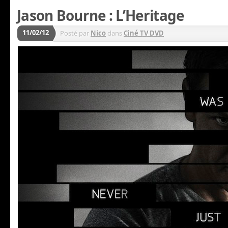
Jason Bourne : L’Heritage
11/02/12
Posté par
Nico
dans
Ciné TV DVD