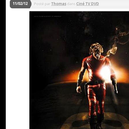
11/02/12
Posté par
Thomas
dans
Ciné TV DVD