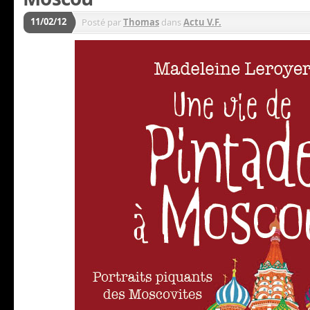
11/02/12
Posté par
Thomas
dans
Actu V.F.