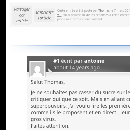
Partager
Cette entrée a été posté par
Thomas
le 7 mars 201
Imprimer
cet
V.F.
. Vous pouvez suivre les réponses à cette entrée
l'article
pings sont fermés pour l'instant
article
#1
écrit par
antoine
about 14 years ago
Salut Thomas,
Je ne souhaites pas casser du sucre sur 
critiquer qui que ce soit. Mais en allant c
superpouvoirs, j’ai voulu lire les premi
comme ils le proposent et en direct , leu
gros virus.
Faites attention.