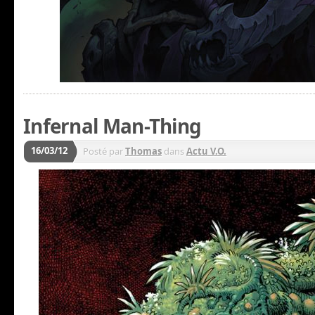
Infernal Man-Thing
16/03/12
Posté par
Thomas
dans
Actu V.O.