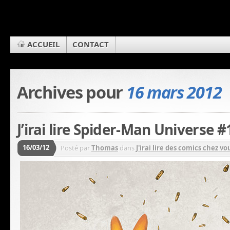
ACCUEIL
CONTACT
Archives pour
16 mars 2012
J’irai lire Spider-Man Universe #
16/03/12
Posté par
Thomas
dans
J'irai lire des comics chez vou