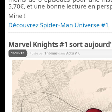
5,70€, et une bonne lecture en persp
Mine !
Découvrez Spider-Man Universe #1
Marvel Knights #1 sort aujourd’
16/03/12
Posté par
Thomas
dans
Actu V.F.