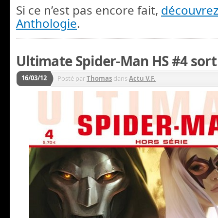
Si ce n’est pas encore fait,
découvrez
Anthologie
.
Ultimate Spider-Man HS #4 sort 
16/03/12
Posté par
Thomas
dans
Actu V.F.