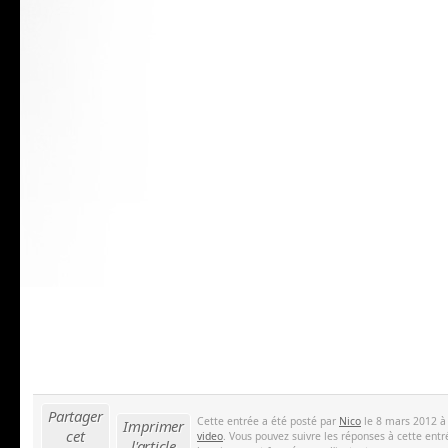
Partager
Cette entrée a été posté par
Nico
le 8 mars 2012 à
Imprimer
cet
video
. Vous pouvez suivre les réponses à cette entr
l'article