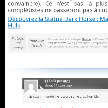
convaincre). Ce n’est pas la plus
complétistes ne passeront pas à cot
Découvrez la Statue Dark Horse : Mar
Hulk
Partager
Cette entrée a été posté par
Thomas
le 15 mars 20
Imprimer
cet
Produits dérivés
. Vous pouvez suivre les réponses à
l'article
commentaires et les pings sont fermés pour l'insta
article
#1
écrit par
arno
about 14 years ago
mais c’est immonde!! le raccord sur le bras, horrible!!