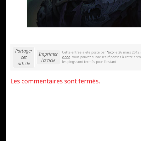
Partager
Cette entrée a été posté par
Nico
le 26 mars 2012 
Imprimer
cet
video
. Vous pouvez suivre les réponses à cette entr
l'article
les pings sont fermés pour l'instant
article
Les commentaires sont fermés.