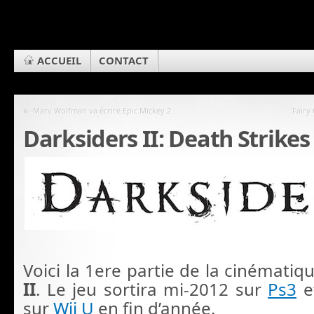
ACCUEIL
CONTACT
«
Marv Wolfman va écrire Epic Mickey 2
Fairy
Darksiders II: Death Strikes
Voici la 1ere partie de la cinémati
II
. Le jeu sortira mi-2012 sur
Ps3
e
sur
Wii U
en fin d’année.