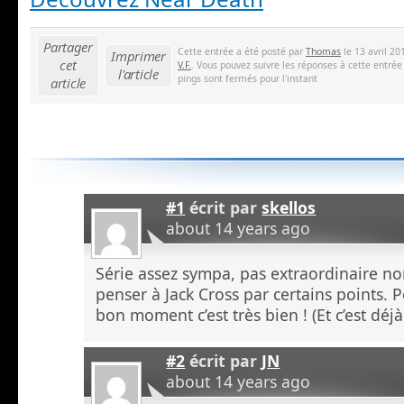
Partager
Cette entrée a été posté par
Thomas
le 13 avril 20
Imprimer
cet
V.F.
. Vous pouvez suivre les réponses à cette entrée
l'article
pings sont fermés pour l'instant
article
#1
écrit par
skellos
about 14 years ago
Série assez sympa, pas extraordinaire non
penser à Jack Cross par certains points. 
bon moment c’est très bien ! (Et c’est déjà
#2
écrit par
JN
about 14 years ago