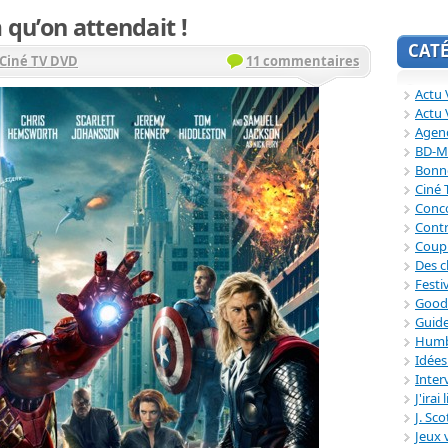
 qu’on attendait !
CAT
Ciné TV DVD
11 commentaires
Actu V
Actu 
Agend
BD-M
Bonne
Ciné
Conc
Contr
Coup
Des c
Festi
Good
Guide
Humb
Idée
Inter
J'irai
J. Sc
Jeux 