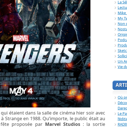
La Sé
Lectu
Mike 
My T
Non c
Nosta
Origi
Podc
Produ
Sket
Sollic
Un Ar
Vie d
ARTI
Où p
Décou
Dared
qui étaient dans la salle de cinéma hier soir avec
Le Pa
 Strange en 1988. Qu’importe, le public était au
l’édit
 fête proposée par
Marvel Studios
: la sortie
RADI