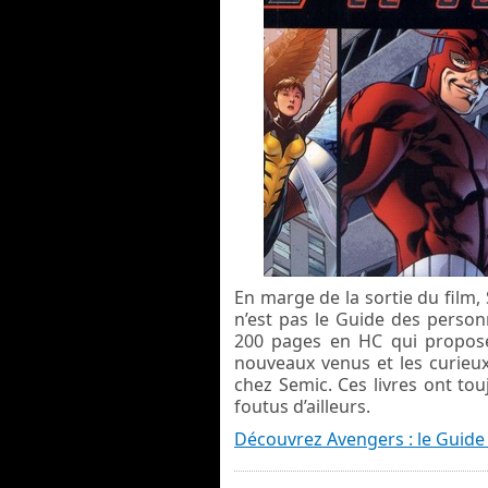
En marge de la sortie du film
n’est pas le Guide des perso
200 pages en HC qui propose
nouveaux venus et les curieux
chez Semic. Ces livres ont to
foutus d’ailleurs.
Découvrez Avengers : le Guide