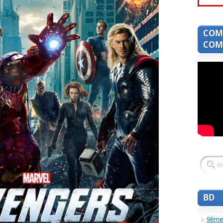
COM
COMI
BD
9ème