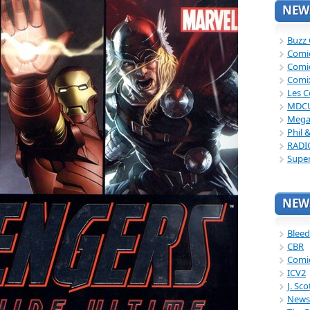
NEWS
Buzz
Comi
Comi
Comi
Les C
MDC
Mega
Phil 
RADI
Supe
NEWS
Bleed
CBR
Comi
ICV2
J. Sc
News