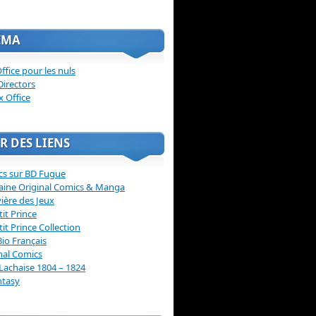
ÉMA
ffice pour les nuls
Directors
x Office
R DES LIENS
cs sur BD Fugue
aine Original Comics & Manga
vière des Jeux
tit Prince
tit Prince Collection
Bio Français
nal Comics
Lachaise 1804 – 1824
ntasy