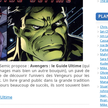
The B
PLA
Chris
Ian C
Jim L
Cassa
Joe B
Parke
Mahmu
Sara 
Kuder
, Semic propose :
Avengers : le Guide Ultime
(qui
Mike 
nnages mais bien un autre bouquin), un pavé de
Olivi
 de découvrir l’univers des Vengeurs pour les
Nick 
. Un livre grand public dans la grande tradition
Mana
ujours beaucoup de succès, ils sont souvent bien
Stuar
Johns
Jean,
 Ultime
Ryan 
Mike