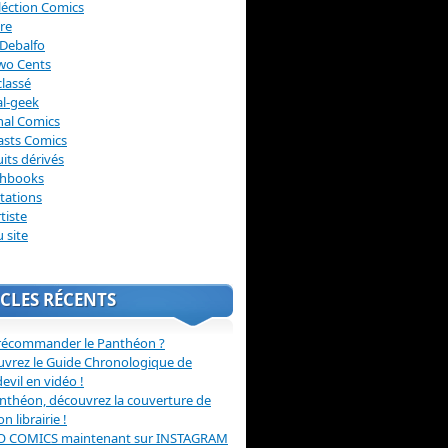
léction Comics
re
Debalfo
wo Cents
lassé
l-geek
nal Comics
asts Comics
its dérivés
chbooks
itations
tiste
u site
CLES RÉCENTS
récommander le Panthéon ?
vrez le Guide Chronologique de
evil en vidéo !
nthéon, découvrez la couverture de
ion librairie !
O COMICS maintenant sur INSTAGRAM