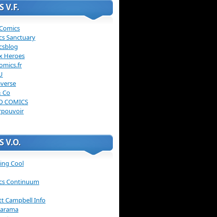
 V.F.
 Comics
cs Sanctuary
csblog
x Heroes
omics.fr
U
verse
& Co
O COMICS
rpouvoir
 V.O.
ing Cool
cs Continuum
ott Campbell Info
arama