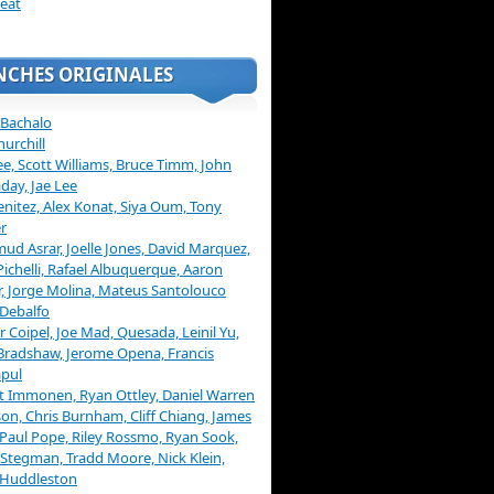
eat
NCHES ORIGINALES
 Bachalo
hurchill
ee, Scott Williams, Bruce Timm, John
day, Jae Lee
enitez, Alex Konat, Siya Oum, Tony
r
d Asrar, Joelle Jones, David Marquez,
Pichelli, Rafael Albuquerque, Aaron
, Jorge Molina, Mateus Santolouco
Debalfo
er Coipel, Joe Mad, Quesada, Leinil Yu,
Bradshaw, Jerome Opena, Francis
pul
t Immonen, Ryan Ottley, Daniel Warren
on, Chris Burnham, Cliff Chiang, James
 Paul Pope, Riley Rossmo, Ryan Sook,
Stegman, Tradd Moore, Nick Klein,
 Huddleston