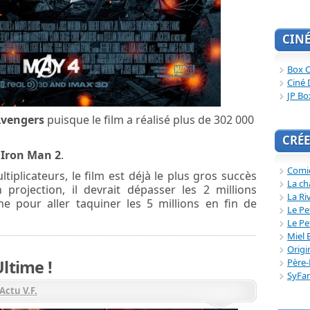
CIN
Box O
Ciné 
JP Bo
Avengers
puisque le film a réalisé plus de 302 000
CRÉE
r
Iron Man 2
.
Comi
ltiplicateurs, le film est déjà le plus gros succès
La ch
projection, il devrait dépasser les 2 millions
La Ri
e pour aller taquiner les 5 millions en fin de
Le Pe
Le Pe
Miel 
Origi
Père-
ltime !
SyFa
Actu V.F.