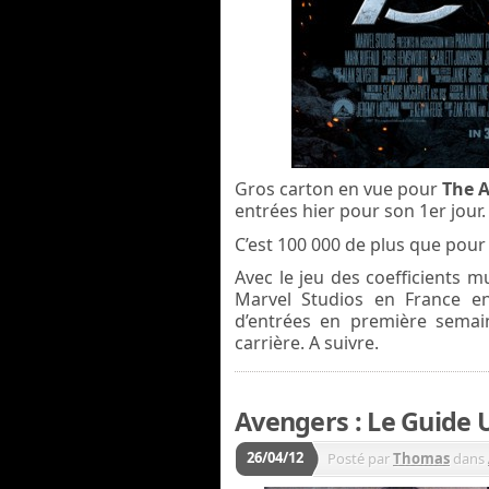
Gros carton en vue pour
The 
entrées hier pour son 1er jour.
C’est 100 000 de plus que pou
Avec le jeu des coefficients mu
Marvel Studios en France en 
d’entrées en première semain
carrière. A suivre.
Avengers : Le Guide U
26/04/12
Posté par
Thomas
dans