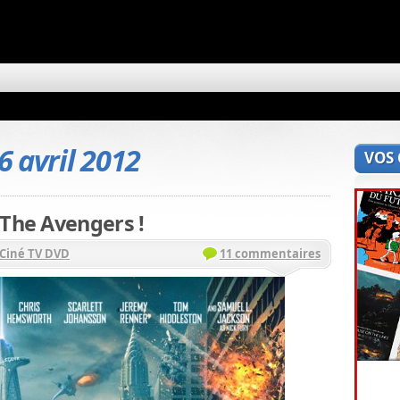
6 avril 2012
VOS
 The Avengers !
Ciné TV DVD
11 commentaires