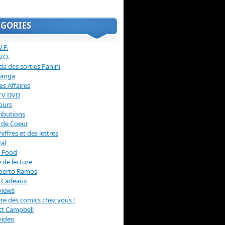
ÉGORIES
.F.
V.O.
a des sorties Panini
anga
s Affaires
 TV DVD
ours
ibutions
 de Coeur
hiffres et des lettres
val
 Food
 de lecture
erto Ramos
s Cadeaux
views
 lire des comics chez vous !
ott Campbell
video