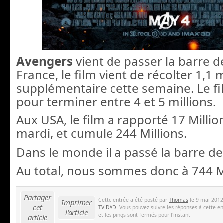
Avengers
vient de passer la barre d
France, le film vient de récolter 1,1 
supplémentaire cette semaine. Le fi
pour terminer entre 4 et 5 millions.
Aux USA, le film a rapporté 17 Millio
mardi, et cumule 244 Millions.
Dans le monde il a passé la barre de
Au total, nous sommes donc à 744 Mi
Partager
Cette entrée a été posté par
Thomas
le 9 mai 2012
Imprimer
cet
TV DVD
. Vous pouvez suivre les réponses à cette e
l'article
et les pings sont fermés pour l'instant
article