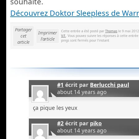
souhaite.
Découvrez Doktor Sleepless de Warre
Partager
Cette entrée a été posté par
Thomas
le 9 mai 2012
Imprimer
cet
V.F.
. Vous pouvez suivre les réponses à cette entrée
l'article
pings sont fermés pour l'instant
article
#1
écrit par
Berlucchi paul
about 14 years ago
ça pique les yeux
#2
écrit par
piko
about 14 years ago