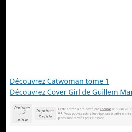
Découvrez Catwoman tome 1
Découvrez Cover Girl de Guillem Ma
Partager
Cette entrée a été posté par
Thomas
le 8 juin 2012
Imprimer
cet
V.F.
. Vous pouvez suivre les réponses à cette entrée
l'article
pings sont fermés pour l'instant
article