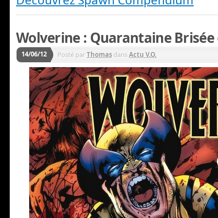
Wolverine : Quarantaine Brisée e
14/06/12
Posté par
Thomas
dans
Actu V.O.