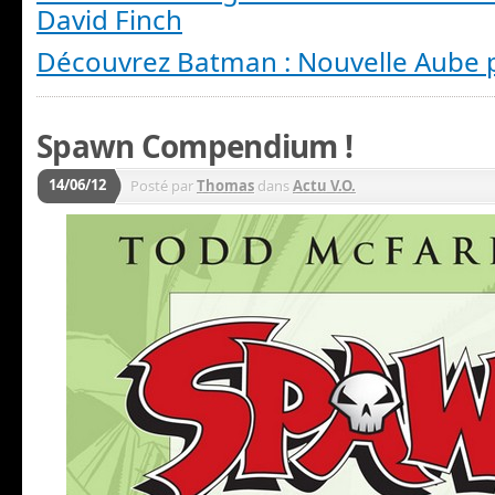
David Finch
Découvrez Batman : Nouvelle Aube p
Spawn Compendium !
14/06/12
Posté par
Thomas
dans
Actu V.O.