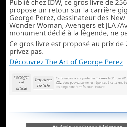
Publié chez IDW, ce gros livre de 25
propose un retour sur la carrière g
George Perez, dessinateur des New 
Wonder Woman, Avengers et JLA /A
monument dédié à la légende, ne pa
Ce gros livre est proposé au prix de
privez pas.
Découvrez The Art of George Perez
Partager
Cette entrée a été posté par
Thomas
le 21 juin 201
Imprimer
cet
V.O.
. Vous pouvez suivre les réponses à cette entré
l'article
les pings sont fermés pour l'instant
article