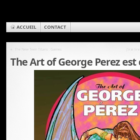
ACCUEIL
CONTACT
«
The New Teen Titans : Games
J’irai l
The Art of George Perez est 