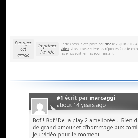
Partager
Cette entrée a été posté par
Nico
le 25 juin 2012 à
Imprimer
cet
video
. Vous pouvez suivre les réponses à cette entr
l'article
les pings sont fermés pour l'instant
article
#1
écrit par
marcaggi
about 14 years ago
Bof ! Bof !De la play 2 améliorée …Rien 
de grand amour et d’hommage aux comi
jeu vidéo pour le moment ….