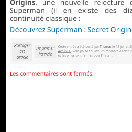
Origins
, une nouvelle relecture 
Superman (il en existe des diz
continuité classique :
Découvrez Superman : Secret Origin
Partager
Cette entrée a été posté par
Thomas
le 15 juillet 
Imprimer
cet
Actu V.O.
. Vous pouvez suivre les réponses à cette 
l'article
et les pings sont fermés pour l'instant
article
Les commentaires sont fermés.