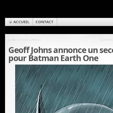
ACCUEIL
CONTACT
«
Man of Steel s’affiche !
J’irai lir
Geoff Johns annonce un se
pour Batman Earth One