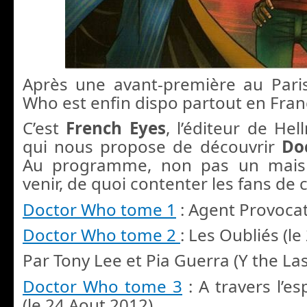
Après une avant-première au Pari
Who est enfin dispo partout en Franc
C’est
French Eyes
, l’éditeur de Hel
qui nous propose de découvrir
Do
Au programme, non pas un mais 
venir, de quoi contenter les fans de c
Doctor Who tome 1
: Agent Provocat
Doctor Who tome 2
: Les Oubliés (le 
Par Tony Lee et Pia Guerra (Y the La
Doctor Who tome 3
: A travers l’e
(le 24 Aout 2012)