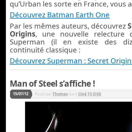
qu’Urban les sorte en France, vous al
Découvrez Batman Earth One
Par les mêmes auteurs, découvrez
S
Origins
, une nouvelle relecture 
Superman (il en existe des diz
continuité classique :
Découvrez Superman : Secret Origin
Man of Steel s’affiche !
15/07/12
Posté par
Thomas
dans
Ciné TV DVD