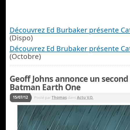
Découvrez Ed Burbaker présente 
(Dispo)
Découvrez Ed Brubaker présente C
(Octobre)
Geoff Johns annonce un second
Batman Earth One
15/07/12
Posté par
Thomas
dans
Actu V.O.