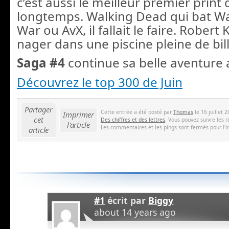
c’est aussi le meilleur premier print 
longtemps. Walking Dead qui bat Wa
War ou AvX, il fallait le faire. Robert
nager dans une piscine pleine de bill
Saga #4
continue sa belle aventure 
Découvrez le top 300 de Juin
Partager
Cette entrée a été posté par
Thomas
le 16 juillet 
Imprimer
cet
Des chiffres et des lettres
. Vous pouvez suivre les 
l'article
Les commentaires et les pings sont fermés pour l'i
article
#1
écrit par
Biggy
about 14 years ago