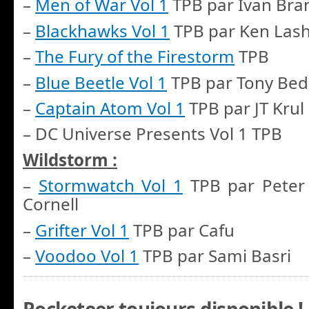
–
Men of War Vol 1
TPB par Ivan Br
–
Blackhawks Vol 1
TPB par Ken Lash
–
The Fury of the Firestorm
TPB
–
Blue Beetle Vol 1
TPB par Tony Bed
–
Captain Atom Vol 1
TPB par JT Krul
– DC Universe Presents Vol 1 TPB
Wildstorm :
–
Stormwatch Vol 1
TPB par Peter 
Cornell
–
Grifter Vol 1
TPB par Cafu
–
Voodoo Vol 1
TPB par Sami Basri
Rocketeer toujours disponible !