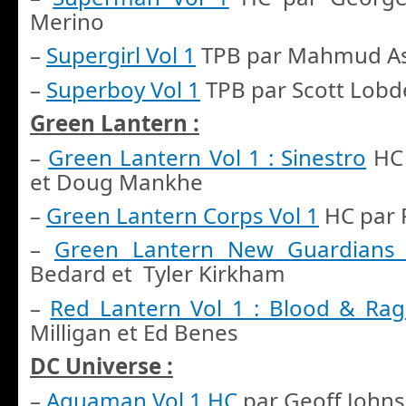
Merino
–
Supergirl Vol 1
TPB par Mahmud As
–
Superboy Vol 1
TPB par Scott Lobde
Green Lantern :
–
Green Lantern Vol 1 : Sinestro
HC 
et Doug Mankhe
–
Green Lantern Corps Vol 1
HC par 
–
Green Lantern New Guardians 
Bedard et Tyler Kirkham
–
Red Lantern Vol 1 : Blood & Rag
Milligan et Ed Benes
DC Universe :
–
Aquaman Vol 1 HC
par Geoff Johns