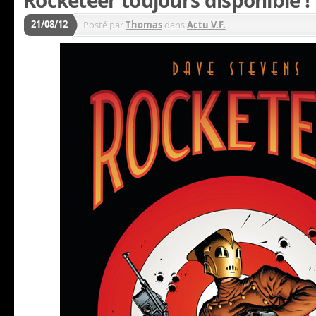
21/08/12
Posté par
Thomas
dans
Actu V.F.