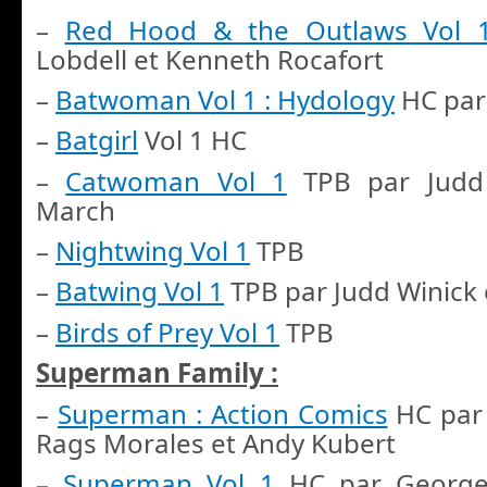
–
Red Hood & the Outlaws Vol 
Lobdell et Kenneth Rocafort
–
Batwoman Vol 1 : Hydology
HC par 
–
Batgirl
Vol 1 HC
–
Catwoman Vol 1
TPB par Judd 
March
–
Nightwing Vol 1
TPB
–
Batwing Vol 1
TPB par Judd Winick 
–
Birds of Prey Vol 1
TPB
Superman Family :
–
Superman : Action Comics
HC par 
Rags Morales et Andy Kubert
–
Superman Vol 1
HC par George 