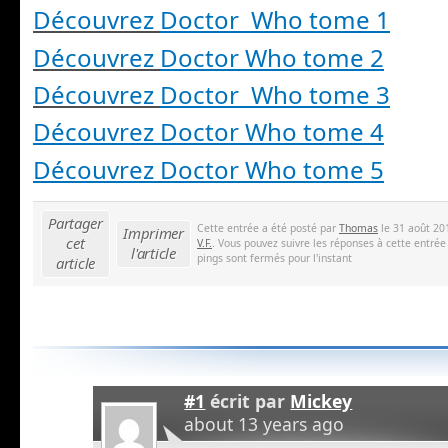
Découvrez
Doctor Who tome 1
Découvrez
Doctor Who tome 2
Découvrez
Doctor Who tome 3
Découvrez Doctor Who tome 4
Découvrez Doctor Who tome 5
Partager
Cette entrée a été posté par
Thomas
le 31 août 20
Imprimer
cet
V.F.
. Vous pouvez suivre les réponses à cette entrée
l'article
pings sont fermés pour l'instant
article
#1
écrit par
Mickey
about 13 years ago