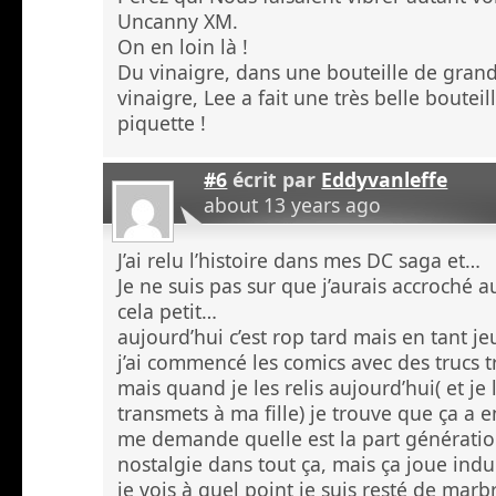
Uncanny XM.
On en loin là !
Du vinaigre, dans une bouteille de grand
vinaigre, Lee a fait une très belle bouteil
piquette !
#6
écrit par
Eddyvanleffe
about 13 years ago
J’ai relu l’histoire dans mes DC saga et…
Je ne suis pas sur que j’aurais accroché a
cela petit…
aujourd’hui c’est rop tard mais en tant j
j’ai commencé les comics avec des trucs 
mais quand je les relis aujourd’hui( et je 
transmets à ma fille) je trouve que ça a 
me demande quelle est la part génératio
nostalgie dans tout ça, mais ça joue in
je vois à quel point je suis resté de marb