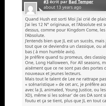
#3
écrit par
Bad Temper
about 13 years ago
Quand Hush est sorti Moi j’ai crié de plais
J’ai les 12 N° originaux, et l’Absolute est 
dessus, comme pour Kingdom Come, les 4
l’Absolute.
J’entends bien que JL est un succès, mais 
tout que ce deviendra un classique, ou al
bas ( à mon humble avis).
Je préfère quand tu promeus, des class
One, Long Halloween, For All seasons, 
aisément que ce ne sont pas des portes 
nouveaux et jeunes lecteurs.
Mais tout le talent de Lee ne rattrape pa
« scénaristique » de cet arc, je préfère a
avec la JL animated, Young Justice, ou le
XD), même si les scénar’ de ces DA sont s
foutu et ça se tient, plus que JL en tout ca