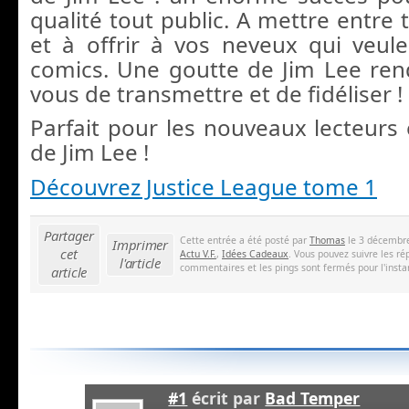
qualité tout public. A mettre entre 
et à offrir à vos neveux qui veule
comics. Une goutte de Jim Lee rend
vous de transmettre et de fidéliser !
Parfait pour les nouveaux lecteurs
de Jim Lee !
Découvrez Justice League tome 1
Partager
Cette entrée a été posté par
Thomas
le 3 décembre
Imprimer
cet
Actu V.F.
,
Idées Cadeaux
. Vous pouvez suivre les ré
l'article
commentaires et les pings sont fermés pour l'insta
article
#1
écrit par
Bad Temper