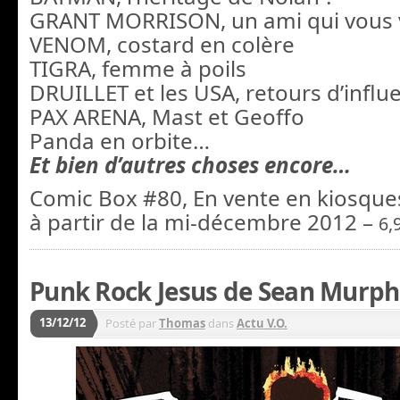
GRANT MORRISON,
un ami qui vous 
VENOM, costard en colère
TIGRA, femme à
poils
DRUILLET et les USA, retours d’influ
PAX ARENA, Mast et Geoffo
Panda en orbite…
Et bien d’autres choses encore…
Comic
Box #80, En vente en kiosque
à partir de la mi-décembre 2012 –
6,
Punk Rock Jesus de Sean Murp
13/12/12
Posté par
Thomas
dans
Actu V.O.