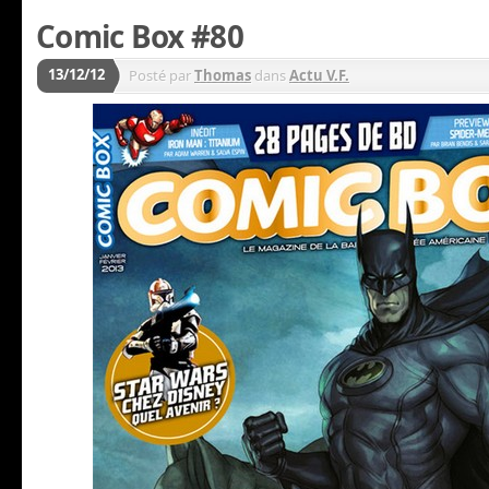
Comic Box #80
13/12/12
Posté par
Thomas
dans
Actu V.F.