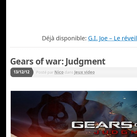
Déjà disponible:
G.I. Joe – Le réve
Gears of war: Judgment
13/12/12
Posté par
Nico
dans
Jeux video