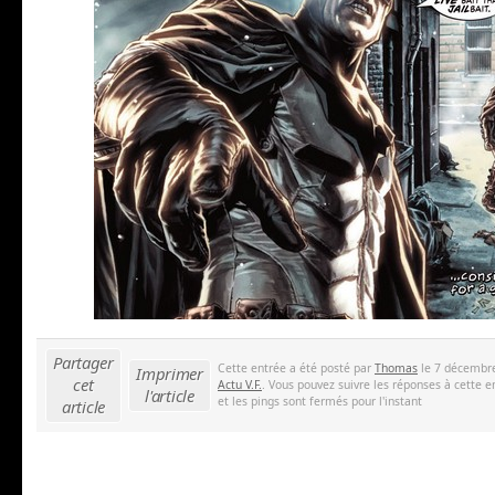
Partager
Cette entrée a été posté par
Thomas
le 7 décembre
Imprimer
cet
Actu V.F.
. Vous pouvez suivre les réponses à cette e
l'article
et les pings sont fermés pour l'instant
article