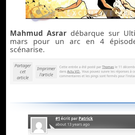
Mahmud Asrar
débarque sur Ul
mars pour un arc en 4 épisod
scénarise.
Partager
Cette entrée a été posté par
Thomas
le 11 décembr
Imprimer
cet
dans
Actu V.O.
. Vous pouvez suivre les réponses à c
l'article
commentaires et les pings sont fermés pour l'insta
article
#1
écrit par
Patrick
about 13 years ago