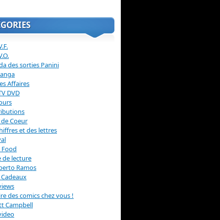
ÉGORIES
.F.
V.O.
a des sorties Panini
anga
s Affaires
 TV DVD
ours
ibutions
 de Coeur
hiffres et des lettres
val
 Food
 de lecture
erto Ramos
s Cadeaux
views
 lire des comics chez vous !
ott Campbell
video