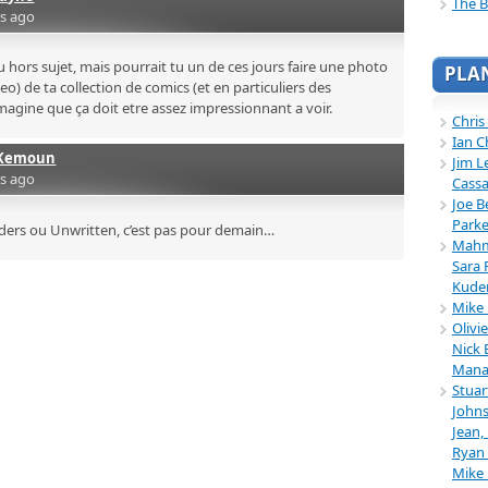
The B
rs ago
u hors sujet, mais pourrait tu un de ces jours faire une photo
PLA
eo) de ta collection de comics (et en particuliers des
magine que ça doit etre assez impressionnant a voir.
Chris
Ian C
Kemoun
Jim L
rs ago
Cassa
Joe B
Parke
nders ou Unwritten, c’est pas pour demain…
Mahmu
Sara 
Kuder
Mike 
Olivi
Nick 
Mana
Stuar
Johns
Jean,
Ryan 
Mike