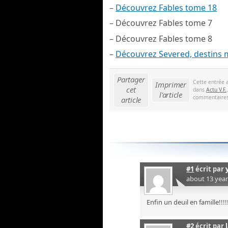
–
Découvrez Fables tome 18
– Découvrez Fables tome 7
– Découvrez Fables tome 8
–
Découvrez Severed, destins 
Partager
Cette entrée 
Imprimer
cet
dans
Actu V.F.
l'article
commentaires 
article
#1
écrit par
about 13 yea
Enfin un deuil en famille!!!!
#2
écrit par