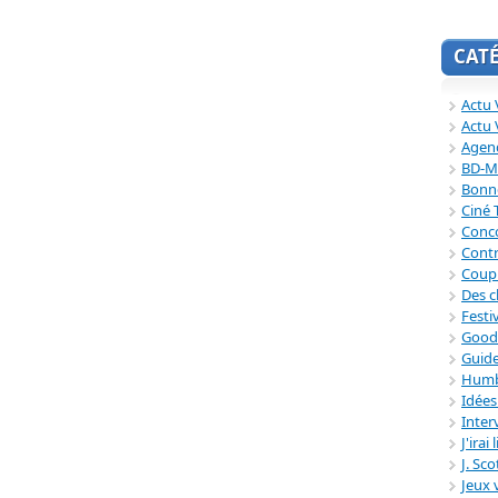
CAT
Actu V
Actu 
Agend
BD-M
Bonne
Ciné
Conc
Contr
Coup
Des c
Festi
Good
Guide
Humb
Idée
Inter
J'irai
J. Sc
Jeux 