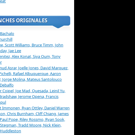
eat
NCHES ORIGINALES
 Bachalo
hurchill
ee, Scott Williams, Bruce Timm, John
day, Jae Lee
enitez, Alex Konat, Siya Oum, Tony
r
d Asrar, Joelle Jones, David Marquez,
Pichelli, Rafael Albuquerque, Aaron
, Jorge Molina, Mateus Santolouco
Debalfo
er Coipel, Joe Mad, Quesada, Leinil Yu,
Bradshaw, Jerome Opena, Francis
pul
t Immonen, Ryan Ottley, Daniel Warren
on, Chris Burnham, Cliff Chiang, James
 Paul Pope, Riley Rossmo, Ryan Sook,
Stegman, Tradd Moore, Nick Klein,
 Huddleston