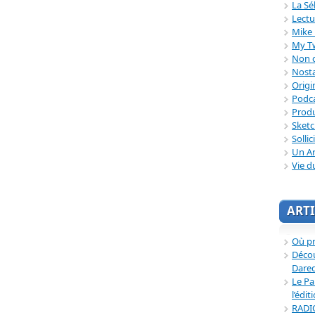
La Sé
Lectu
Mike 
My T
Non c
Nosta
Origi
Podc
Produ
Sket
Sollic
Un Ar
Vie d
ARTI
Où p
Décou
Dared
Le Pa
l’édit
RADI