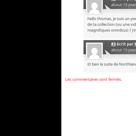
about 13 yea
hello thomas, je suis un pe
de ta collection (ou une vid
magnifiques omnibus) ? j’i
#3
écrit par
about 13 yea
Et ben la suite de Northla
Les commentaires sont fermés.