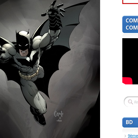
COM
COMI
BD
9ème