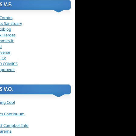
 V.F.
 Comics
cs Sanctuary
csblog
x Heroes
omics.fr
U
verse
& Co
O COMICS
rpouvoir
 V.O.
ing Cool
cs Continuum
ott Campbell Info
arama