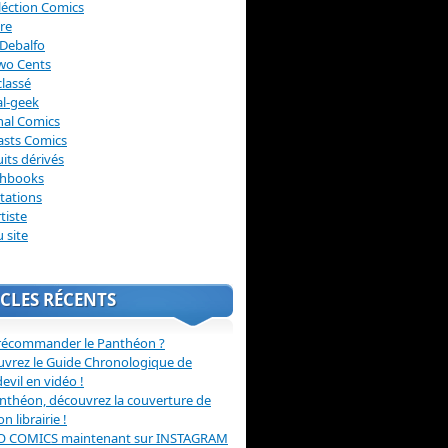
léction Comics
re
Debalfo
wo Cents
lassé
l-geek
nal Comics
asts Comics
its dérivés
chbooks
itations
tiste
u site
CLES RÉCENTS
récommander le Panthéon ?
vrez le Guide Chronologique de
evil en vidéo !
nthéon, découvrez la couverture de
ion librairie !
O COMICS maintenant sur INSTAGRAM