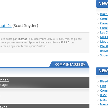
NEWS
Buzz
Comi
Comi
mutilés
(Scott Snyder)
Comi
Les C
MDC
a été posté par
Thomas
le 17 décembre 2012 à 13 h 00 min, et placée
Mega
. Vous pouvez suivre les réponses à cette entrée via
RSS 2.0
. Les
Phil 
et les pings sont fermés pour l'instant
RADI
Supe
COMMENTAIRES (3)
NEWS
yohan
Bleed
rs ago
CBR
Comi
ICV2
!
J. Sc
News
layne