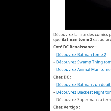
Découvrez la liste des comics 
que
Batman tome 2
est au p
Coté DC Renaissance :
–
Découvrez Batman tome 2
–
Découvrez Swamp Thing tom
–
Découvrez Animal Man tome
Chez DC :
–
Découvrez Batman : un deuil 
–
Découvrez Blackest Night to
– Découvrez Superman : à terr
Chez Vertigo :