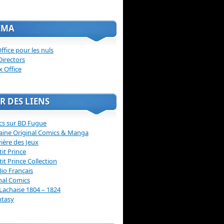
ÉMA
ffice pour les nuls
Directors
x Office
R DES LIENS
cs sur BD Fugue
aine Original Comics & Manga
vière des Jeux
tit Prince
tit Prince Collection
Bio Français
nal Comics
Lachaise 1804 – 1824
ntasy