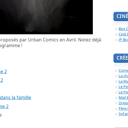
CIN
Box O
Ciné 
proposés par Urban Comics en Avril. Notez déjà
JP Bo
rogramme !
CRÉE
Comi
e 2
La ch
 2
La Ri
Le Pe
Le Pe
dans la famille
Miel 
Origi
me 2
Père-
SyFa
e