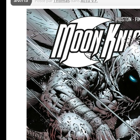
3/07/13
Posté par
Thomas
dans
Actu V.F.