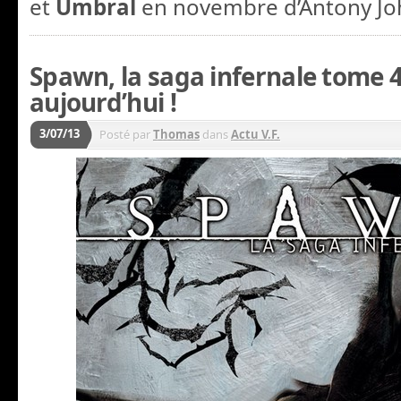
et
Umbral
en novembre d’Antony Jo
Spawn, la saga infernale tome 4
aujourd’hui !
3/07/13
Posté par
Thomas
dans
Actu V.F.