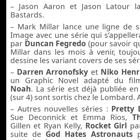
– Jason Aaron et Jason Latour l
Bastards.
– Mark Millar lance une ligne de 
Image avec une série qui s’appelle
par
Duncan Fegredo
(pour savoir q
Millar dans les mois à venir, toujo
dessine les variant covers de ses séri
–
Darren Arronofsky
et
Niko Henr
un Graphic Novel adapté du film
Noah
. La série est déjà publiée e
(sur 4) sont sortis chez le Lombard.
– Autres nouvelles séries :
Pretty 
Sue Deconnick et Emma Rios,
T
Gillen et Ryan Kelly,
Rocket Girl
par
suite de
God Hates Astronauts
p