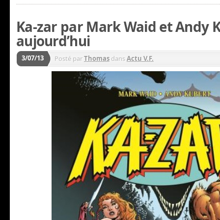
Ka-zar par Mark Waid et Andy K
aujourd’hui
3/07/13
Posté par
Thomas
dans
Actu V.F.