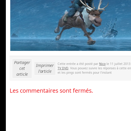
Partager
Cette entrée a été posté par
Nico
le 11 juillet 201
Imprimer
cet
TV DVD
. Vous pouvez suivre les réponses à cette e
l'article
et les pings sont fermés pour l'instant
article
Les commentaires sont fermés.