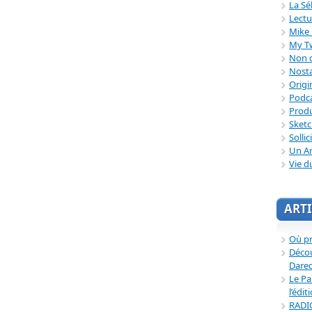
La Sé
Lectu
Mike 
My T
Non c
Nosta
Origi
Podc
Produ
Sket
Sollic
Un Ar
Vie d
ARTI
Où p
Décou
Dared
Le Pa
l’édit
RADI