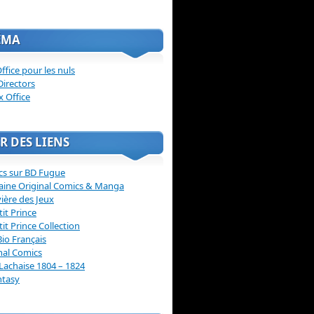
ÉMA
ffice pour les nuls
Directors
x Office
R DES LIENS
cs sur BD Fugue
aine Original Comics & Manga
vière des Jeux
tit Prince
tit Prince Collection
Bio Français
nal Comics
Lachaise 1804 – 1824
ntasy