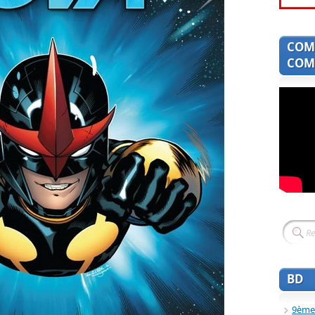
COM
COMI
BD
9ème