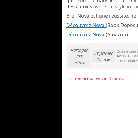
qu’il sombre dans le cartoony
des comics avec son style inimi
Bref Nova est une réussite, ne 
Découvrez Nova
(Book Deposit
Découvrez Nova
(Amazon)
Partager
Cette entrée 
Imprimer
cet
Actu V.O.
,
Cou
l'article
commentaires 
article
Les commentaires sont fermés.