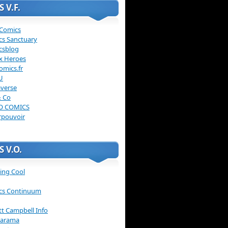
 V.F.
 Comics
cs Sanctuary
csblog
x Heroes
omics.fr
U
verse
& Co
O COMICS
rpouvoir
 V.O.
ing Cool
cs Continuum
ott Campbell Info
arama