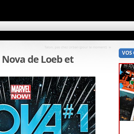
»
Talon, pas chez Urban (pour le moment)
VOS
 Nova de Loeb et