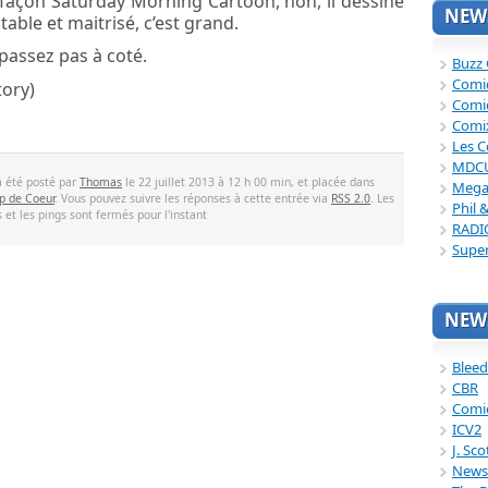
 façon Saturday Morning Cartoon, non, il dessine
NEWS
table et maitrisé, c’est grand.
passez pas à coté.
Buzz
Comi
ory)
Comi
Comi
Les C
MDC
a été posté par
Thomas
le 22 juillet 2013 à 12 h 00 min, et placée dans
Mega
p de Coeur
. Vous pouvez suivre les réponses à cette entrée via
RSS 2.0
. Les
Phil 
et les pings sont fermés pour l'instant
RADI
Supe
NEWS
Bleed
CBR
Comi
ICV2
J. Sc
News