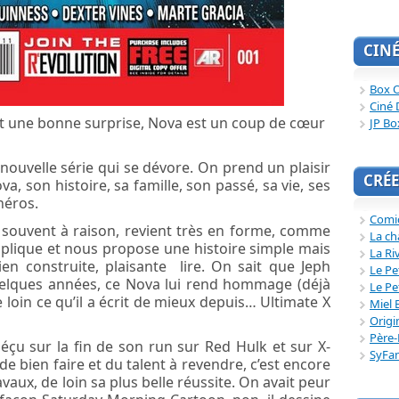
CIN
Box O
Ciné 
t une bonne surprise, Nova est un coup de cœur
JP Bo
e nouvelle série qui se dévore. On prend un plaisir
CRÉE
, son histoire, sa famille, son passé, sa vie, ses
héros.
Comi
, souvent à raison, revient très en forme, comme
La ch
’applique et nous propose une histoire simple mais
La Ri
ien construite, plaisante lire. On sait que Jeph
Le Pe
quelques années, ce Nova lui rend hommage (déjà
Le Pe
 loin ce qu’il a écrit de mieux depuis… Ultimate X
Miel 
Origi
Père-
çu sur la fin de son run sur Red Hulk et sur X-
SyFa
e de bien faire et du talent à revendre, c’est encore
vaux, de loin sa plus belle réussite. On avait peur