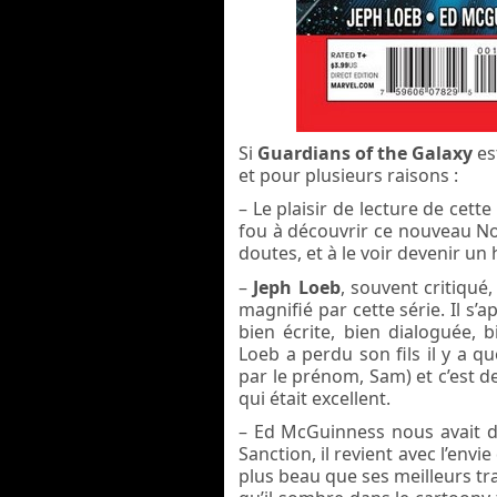
Si
Guardians of the Galaxy
es
et pour plusieurs raisons :
– Le plaisir de lecture de cett
fou à découvrir ce nouveau Nova
doutes, et à le voir devenir un 
–
Jeph Loeb
, souvent critiqué
magnifié par cette série. Il s
bien écrite, bien dialoguée, b
Loeb a perdu son fils il y a 
par le prénom, Sam) et c’est de
qui était excellent.
– Ed McGuinness nous avait dé
Sanction, il revient avec l’envi
plus beau que ses meilleurs tra