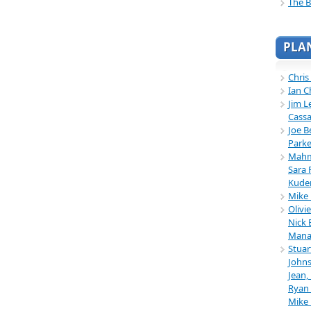
The B
PLA
Chris
Ian C
Jim L
Cassa
Joe B
Parke
Mahmu
Sara 
Kuder
Mike 
Olivi
Nick 
Mana
Stuar
Johns
Jean,
Ryan 
Mike