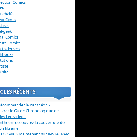
léction Comics
re
Debalfo
wo Cents
lassé
l-geek
nal Comics
asts Comics
its dérivés
chbooks
itations
tiste
u site
CLES RÉCENTS
récommander le Panthéon ?
vrez le Guide Chronologique de
evil en vidéo !
nthéon, découvrez la couverture de
ion librairie !
O COMICS maintenant sur INSTAGRAM