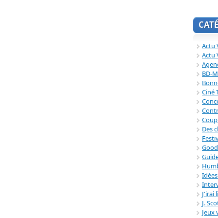
CAT
Actu V
Actu 
Agend
BD-M
Bonne
Ciné
Conc
Contr
Coup
Des c
Festi
Good
Guide
Humb
Idée
Inter
J'irai
J. Sc
Jeux 