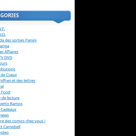
ÉGORIES
.F.
V.O.
a des sorties Panini
anga
s Affaires
 TV DVD
ours
ibutions
 de Coeur
hiffres et des lettres
val
 Food
 de lecture
erto Ramos
s Cadeaux
views
 lire des comics chez vous !
ott Campbell
video