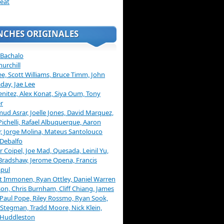
eat
NCHES ORIGINALES
 Bachalo
hurchill
ee, Scott Williams, Bruce Timm, John
day, Jae Lee
enitez, Alex Konat, Siya Oum, Tony
r
d Asrar, Joelle Jones, David Marquez,
Pichelli, Rafael Albuquerque, Aaron
, Jorge Molina, Mateus Santolouco
Debalfo
er Coipel, Joe Mad, Quesada, Leinil Yu,
Bradshaw, Jerome Opena, Francis
pul
t Immonen, Ryan Ottley, Daniel Warren
on, Chris Burnham, Cliff Chiang, James
 Paul Pope, Riley Rossmo, Ryan Sook,
Stegman, Tradd Moore, Nick Klein,
 Huddleston