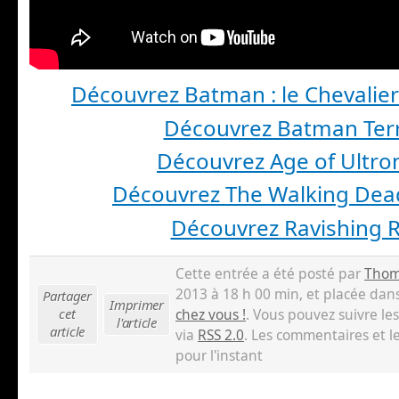
Découvrez Batman : le Chevalier
Découvrez Batman Ter
Découvrez Age of Ultro
Découvrez The Walking Dea
Découvrez Ravishing 
Cette entrée a été posté par
Thom
2013 à 18 h 00 min, et placée dan
Partager
Imprimer
cet
chez vous !
. Vous pouvez suivre le
l'article
article
via
RSS 2.0
. Les commentaires et l
pour l'instant