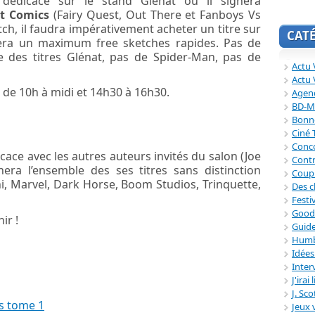
édicace sur le stand Glénat où il signera
at Comics
(Fairy Quest, Out There et Fanboys Vs
ch, il faudra impérativement acheter un titre sur
CAT
fera un maximum free sketches rapides. Pas de
 des titres Glénat, pas de Spider-Man, pas de
Actu V
Actu 
: de 10h à midi et 14h30 à 16h30.
Agend
BD-M
Bonne
Ciné
Conc
ce avec les autres auteurs invités du salon (Joe
Contr
nera l’ensemble des ses titres sans distinction
Coup
ini, Marvel, Dark Horse, Boom Studios, Trinquette,
Des c
Festi
Good
ir !
Guide
Humb
Idée
Inter
J'irai
J. Sc
s tome 1
Jeux 