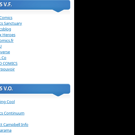
 V.F.
 Comics
cs Sanctuary
csblog
x Heroes
omics.fr
U
verse
& Co
O COMICS
rpouvoir
 V.O.
ing Cool
cs Continuum
ott Campbell Info
arama