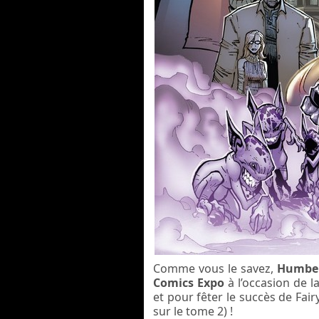
Comme vous le savez,
Humbe
Comics Expo
à l’occasion de 
et pour fêter le succès de Fai
sur le tome 2) !