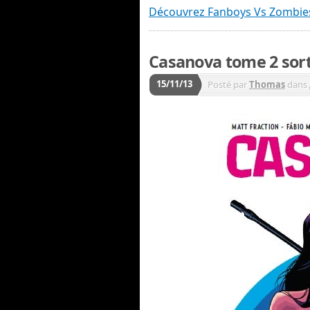
Découvrez Fanboys Vs Zombie
Casanova tome 2 sort
15/11/13
Posté par
Thomas
dans