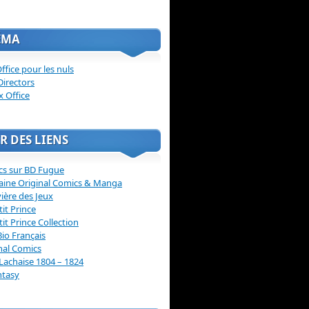
ÉMA
ffice pour les nuls
Directors
x Office
R DES LIENS
cs sur BD Fugue
aine Original Comics & Manga
vière des Jeux
tit Prince
tit Prince Collection
Bio Français
nal Comics
Lachaise 1804 – 1824
ntasy