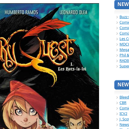
NEWS
Buzz
Comi
Comi
Comi
Les C
MDC
Mega
Phil 
RADI
Supe
NEWS
Bleed
CBR
Comi
ICV2
J. Sc
News