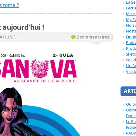
La Sé
s tome 2
Lectu
Mike 
My T
 aujourd’hui !
Non c
Nosta
Origi
Actu V.F.
2 commentaires
Podc
Produ
Sket
Sollic
Un Ar
Vie d
ARTI
Où p
Décou
Dared
Le Pa
l’édit
RADI