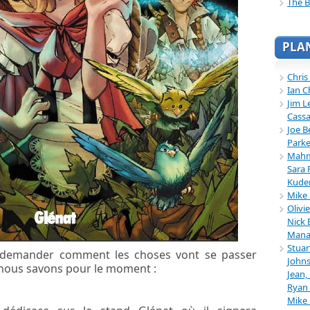
The B
PLA
Chris
Ian C
Jim L
Cassa
Joe B
Parke
Mahmu
Sara 
Kuder
Mike 
Olivi
Nick 
Mana
Stuar
demander comment les choses vont se passer
Johns
nous savons pour le moment :
Jean,
Ryan 
Mike