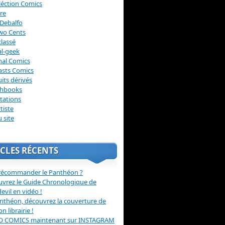
léction Comics
re
Debalfo
wo Cents
lassé
l-geek
nal Comics
asts Comics
its dérivés
chbooks
itations
tiste
u site
CLES RÉCENTS
récommander le Panthéon ?
vrez le Guide Chronologique de
evil en vidéo !
nthéon, découvrez la couverture de
ion librairie !
O COMICS maintenant sur INSTAGRAM