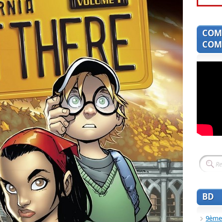
COM
COMI
BD
9ème