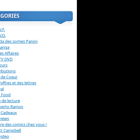
ÉGORIES
.F.
V.O.
a des sorties Panini
anga
s Affaires
 TV DVD
ours
ibutions
 de Coeur
hiffres et des lettres
val
 Food
 de lecture
erto Ramos
s Cadeaux
views
 lire des comics chez vous !
ott Campbell
video