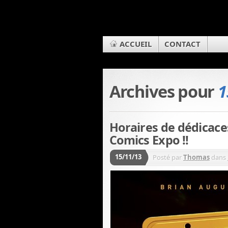
ACCUEIL
CONTACT
Archives pour
1
Horaires de dédicac
Comics Expo !!
15/11/13
Posté par
Thomas
dans