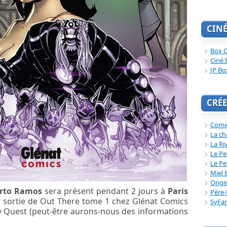
CIN
Box O
Ciné 
JP Bo
CRÉE
Comi
La ch
La Ri
Le Pe
Le Pe
Miel 
Origi
rto Ramos
sera présent pendant 2 jours à
Paris
Père-
la sortie de Out There tome 1 chez Glénat Comics
SyFa
ry Quest (peut-être aurons-nous des informations