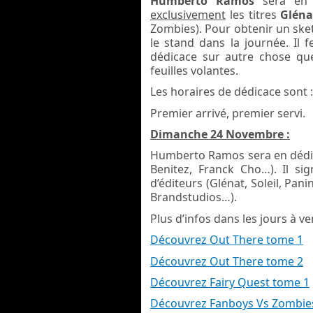
Humberto Ramos
sera en d
exclusivement
les titres
Glén
Zombies). Pour obtenir un sket
le stand dans la journée.
Il 
dédicace sur autre chose que
feuilles volantes.
Les horaires de dédicace sont 
Premier arrivé, premier servi.
Dimanche 24 Novembre :
Humberto Ramos sera en dédica
Benitez, Franck Cho…). Il sig
d’éditeurs (Glénat, Soleil, Pan
Brandstudios…).
Plus d’infos dans les jours à ven
Découvrez Out There tome 1
Découvrez Out There tome 2
Découvrez Fairy Quest tome 1
Découvrez Fanboys Vs Zombie