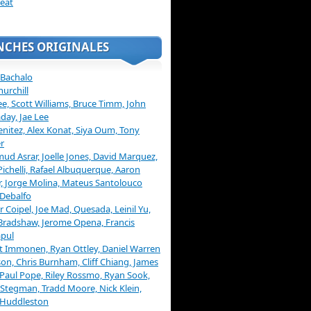
eat
NCHES ORIGINALES
 Bachalo
hurchill
ee, Scott Williams, Bruce Timm, John
day, Jae Lee
enitez, Alex Konat, Siya Oum, Tony
r
d Asrar, Joelle Jones, David Marquez,
Pichelli, Rafael Albuquerque, Aaron
, Jorge Molina, Mateus Santolouco
Debalfo
er Coipel, Joe Mad, Quesada, Leinil Yu,
Bradshaw, Jerome Opena, Francis
pul
t Immonen, Ryan Ottley, Daniel Warren
on, Chris Burnham, Cliff Chiang, James
 Paul Pope, Riley Rossmo, Ryan Sook,
Stegman, Tradd Moore, Nick Klein,
 Huddleston