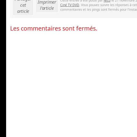
Cette entrée a été posté par
Nico
le 21 novembre 2
Imprimer
cet
Ciné TV DVD
. Vous pouvez suivre les réponses à ce
l'article
commentaires et les pings sont fermés pour l'insta
article
Les commentaires sont fermés.