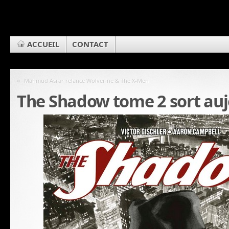
ACCUEIL
CONTACT
«
Mahmud Asrar relance Wolverine & The X-Men
The Shadow tome 2 sort aujo