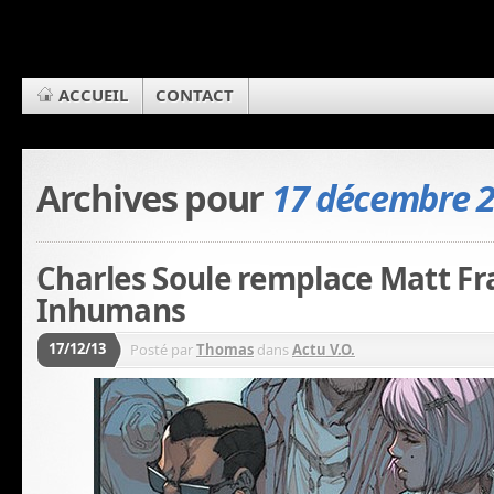
ACCUEIL
CONTACT
Archives pour
17 décembre 
Charles Soule remplace Matt Fr
Inhumans
17/12/13
Posté par
Thomas
dans
Actu V.O.