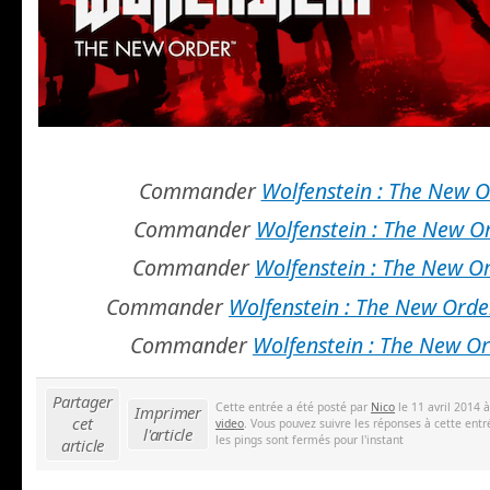
Commander
Wolfenstein : The New 
Commander
Wolfenstein : The New O
Commander
Wolfenstein : The New O
Commander
Wolfenstein : The New Orde
Commander
Wolfenstein : The New O
Partager
Cette entrée a été posté par
Nico
le 11 avril 2014 
Imprimer
cet
video
. Vous pouvez suivre les réponses à cette entr
l'article
les pings sont fermés pour l'instant
article